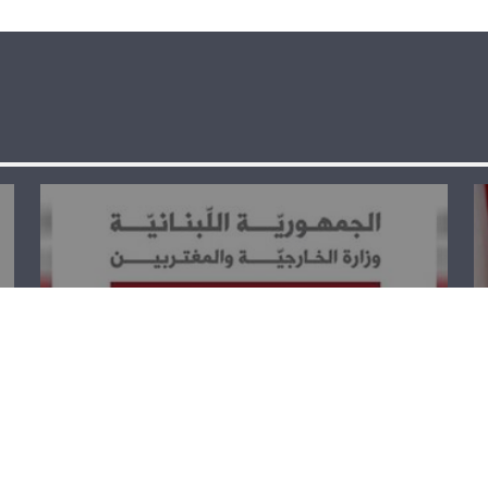
الخارجية تستنكر
القرار الأميركي
بوقف المساهمة
في الاونروا