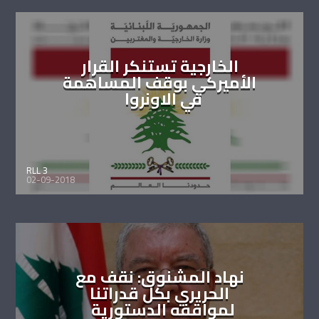
الخارجية تستنكر القرار
الأميركي بوقف المساهمة
في الاونروا
RLL 3
02-09-2018
نهاد المشنوق: نقف مع
الحريري بكل قدراتنا
لمواقفه الدستورية