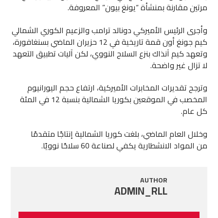
مرتين مقارنة بمنشأة “يونغ بيون” المعروفة.
وأجرى الرئيس الأميركي دونالد ترامب والزعيم الكوري الشمالي
كيم جونغ أون قمة تاريخية في 12 حزيران الماضي بسنغافورة،
وتعهد كيم آنذاك بنزع السلاح النووي، لكن آليات تطبيق التعهد
لا تزال غير واضحة.
وترجح تقديرات المخابرات الأميركية، ارتفاع حجم اليورانيوم
المخصب في الموقعين بكوريا الشمالية بنسبة 12 في المئة
كل عام.
وخلال العام الماضي، بلغت كوريا الشمالية إنتاجًا متقدمًا
من المواد الانشطارية يكفي لصناعة 60 سلاحًا نوويًا.
AUTHOR
ADMIN_RLL