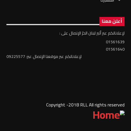
أعلن معنا
لإعلاناتكم عبر أثير لبنان الحرّ الإتصال على :
01561639
01561640
لإعلاناتكم عبر موقعنا الإتصال عبر: 09225577
Copyright -2018 RLL All rights reserved