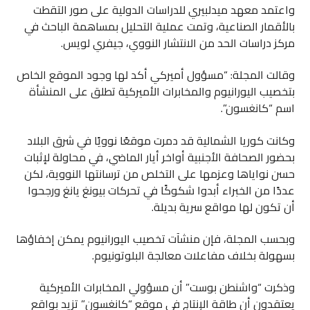
واعتمد معهد ميدلبيري للدراسات الدولية على صور التقطت
بالأقمار الصناعية، وتمت عملية التحليل بمساهمة الباحث في
مركز دراسات الحد من الانتشار النووي، جيفري لويس.
وقالت المجلة: “مسؤول أميركي أكد لها وجود الموقع الخاص
بتخصيب اليورانيوم والمخابرات الأميركية تطلق على المنشأة
اسم “كانغسون”.
وكانت كوريا الشمالية قد دمرت موقعًا نوويًا في شرق البلاد
بحضور الصحافة الأجنبية أواخر أيار الماضي، في محاولة لإثبات
حسن نواياها وعزمها على التخلص من ترسانتها النووية، لكن
عددًا من الخبراء أبدوا شكوكًا في تحركات بيونغ يانغ ورجحوا
أن تكون لها مواقع سرية بديلة.
وبحسب المجلة، فإن منشآت تخصيب اليورانيوم يمكن إخفاؤها
بسهولة بخلاف مفاعلات معالجة البلوتونيوم.
وذكرت “واشنطن بوست” أن مسؤولي المخابرات الأميركية
يعتقدون أن طاقة الإنتاج في موقع “كانغسون” تزيد بواقع