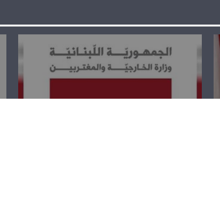
الخارجية تستنكر
القرار الأميركي
بوقف المساهمة
في الاونروا