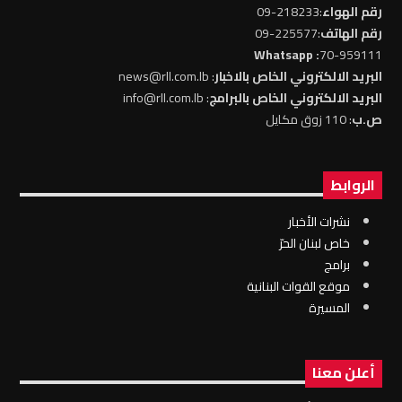
رقم الهواء
:218233-09
رقم الهاتف
:225577-09
: Whatsapp
70-959111
البريد الالكتروني الخاص بالاخبار
: news@rll.com.lb
البريد الالكتروني الخاص بالبرامج
: info@rll.com.lb
ص.ب
: 110 زوق مكايل
الروابط
نشرات الأخبار
خاص لبنان الحرّ
برامج
موقع القوات البنانية
المسيرة
أعلن معنا