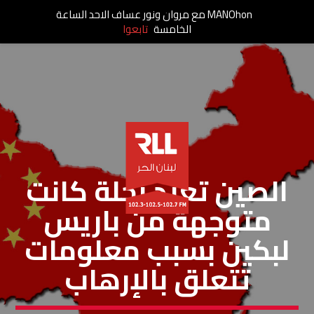
MANOhon مع مروان ونور عساف الاحد الساعة
الخامسة
تابعوا
مقالات
الصين تعيد رحلة كانت
متوجهة من باريس
لبكين بسبب معلومات
تتعلق بالإرهاب