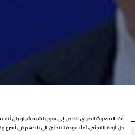
أكد المبعوث الصيني الخاص إلى
سوريا
شيه شياو يان أنه يج
حل
أزمة اللاجئين
،
آملًا عودة اللاجئين الى بلادهم في أسرع و