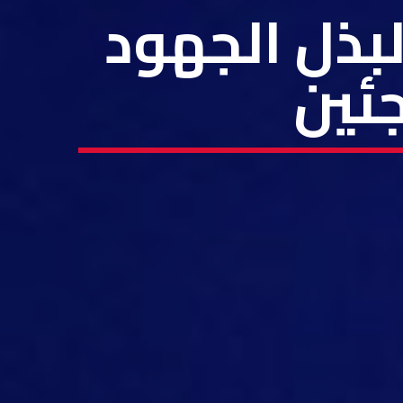
لبذل الجهود
جئين