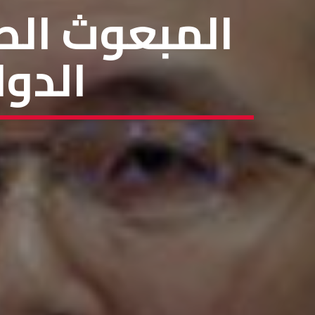
المبعوث الصي
الدول