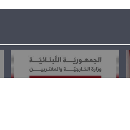
الخارجية تستنكر
القرار الأميركي
بوقف المساهمة
في الاونروا