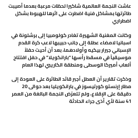
عاشت النجمة العالمية شاكيرا لحظات مرعبة بعدما أصيبت
طائرتها بمشاكل فنية اضطرت على اثرها للهبوط بشكل
اضطراري
وكانت المغنية الشهيرة تغادر كولومبيا إلى برشلونة في
اسبانيا لامضاء عطلة إلى جانب حبيبها لاعب كرة القدم
الإسباني جيرار بيكيه وأولادهما، بعد أن أحيت حفلاً
موسيقياً في مسقط رأسها “بارانكويلا” في حفل افتتاح
ألعاب أميركا الوسطى ومنطقة الكاريبي لهذا العام
وذكرت تقارير أن العطل أجبر قائد الطائرة على العودة إلى
مطار إرنستو كورتيسوز في بارانكويليا بعد حوالى 20
دقيقة على الإقلاع، ولم تتعرّض النجمة البالغة من العمر
41 سنة لأي أذى جراء الحادثة