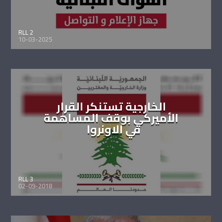
RLL 2
10-03-2025
الخارجية تستنكر القرار
الأميركي بوقف المساهمة
في الاونروا
RLL 3
02-09-2018