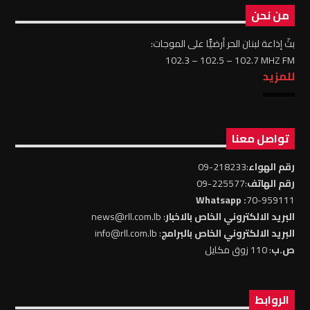
من نحن
بثّ إذاعة لبنان الحر أرضيًّا على الموجات:
102.3 – 102.5 – 102.7 MHZ FM
للمزيد
تواصل معنا
رقم الهواء
:218233-09
رقم الهاتف
:225577-09
: Whatsapp
70-959111
البريد الالكتروني الخاص بالاخبار
: news@rll.com.lb
البريد الالكتروني الخاص بالبرامج
: info@rll.com.lb
ص.ب
: 110 زوق مكايل
الروابط