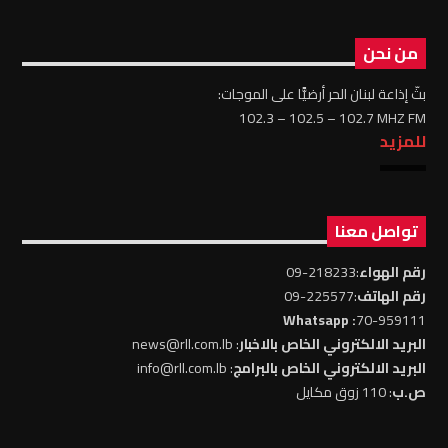
من نحن
بثّ إذاعة لبنان الحر أرضيًّا على الموجات:
102.3 – 102.5 – 102.7 MHZ FM
للمزيد
تواصل معنا
رقم الهواء
:218233-09
رقم الهاتف
:225577-09
: Whatsapp
70-959111
البريد الالكتروني الخاص بالاخبار
: news@rll.com.lb
البريد الالكتروني الخاص بالبرامج
: info@rll.com.lb
ص.ب
: 110 زوق مكايل