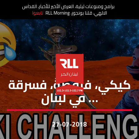
برامج ومنوعات ليلية، العرض الأخير للأخبار، القداس
الالهي، قلنا بونجور، RLL Morning
تابعوا
مقالات
كيكي، فرقصةٌ، فسرقة
… في لبنان
27-07-2018