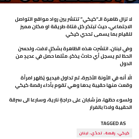
لا تزال ظاهرة الـ”كيكي” تنتشر بين رواد مواقع التواصل
الاجتماعي، حيث تبتكر كل فتاة طريقة او مكان مميز
للقيام بما يسمى تحدي كيكي
وفي لبنان، انتشرت هذه الظاهرة بشكلٍ لافت، ولحسن
الحظ لم يسجل أي حادث يذكر، مثلما حصل في عديدٍ من
الدول
الّا أنه في الأونة الأخيرة، تم تداول فيديو يُظهر امرأة
وقعت منها حقيبة يدها وهي تقوم بأداء رقصة كيكي
ولسوء حظها، مرّ شابان على دراجةٍ نارية، وسارعا الى سرقة
الحقيبة ولاذا بالفرار
TAGGED AS
كيكي، رقصة، تحدّي، لبنان