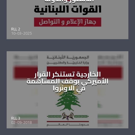
RLL 2
10-03-2025
الخارجية تستنكر القرار
الأميركي بوقف المساهمة
في الاونروا
RLL 3
02-09-2018