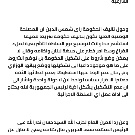
الشرعية
وحول تاليف الحكومة راى شمس الدين ان المصلحة
الوطنية العليا تكون بتاليف حكومة سريعا مضيفا
استشعر محاولات لتوسيع دور السلطة التشريعية لملء
الفراغ وهذا امر خطير على صيغة لبنان ونظامه وقال لا
يمكن وضع شروط على تشكيل الحكومة بل توضع الشروط
على ما هو موجود داعيا الى تشكيلها ووضع بيانها الوزاري
وفي حال عدم الرضا عنها اسقطوها بعدم اعطائها الثقة
معتبرا الا قرار سياسيا واحدا لان لا دولة واحدة واشار الى
ان عدم التشكيل يشكل اذية لرئيس الجمهورية لانه يحتاج
الى اداة عمل اي السلطة الاجرائية
وعن رد الامين العام لحزب الله السيد حسن نصرالله على
الرئيس المكلف سعد الحريري قال كلامه يعني لا تنازل عن