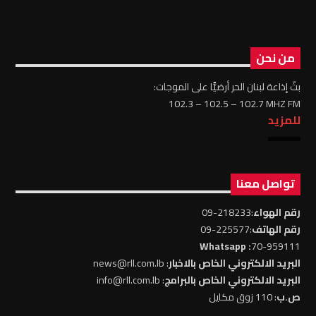
من نحن
بثّ إذاعة لبنان الحر أرضيًّا على الموجات:
102.3 – 102.5 – 102.7 MHZ FM
للمزيد
تواصل معنا
رقم الهواء
:218233-09
رقم الهاتف
:225577-09
: Whatsapp
70-959111
البريد الالكتروني الخاص بالاخبار
: news@rll.com.lb
البريد الالكتروني الخاص بالبرامج
: info@rll.com.lb
ص.ب
: 110 زوق مكايل