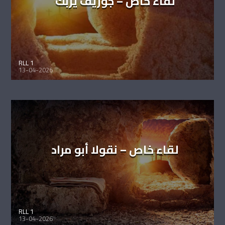
لقاء خاص – جوزيف يزبك
RLL 1
13-04-2026
لقاء خاص – نقولا أبو مراد
RLL 1
13-04-2026