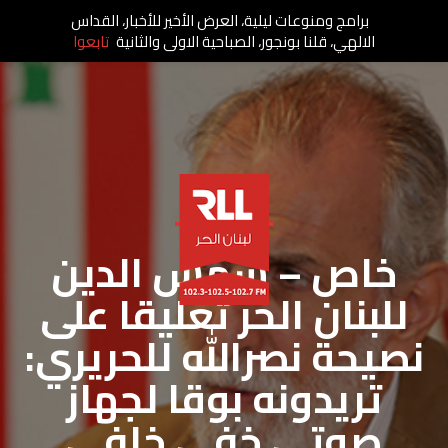
برامج ومنوعات ليلية، العرض الأخير للأخبار، القداس
الالهي، قلنا بونجور، الصباحية الاولى والثانية
تابعوا
خاص لبنان الحر
خاص – شمس الدين
للبنان الحر تعليقا على
نصيحة نصرالله للحريري:
تريدونه بوقا لجهاز
صوتي خفي خلفي