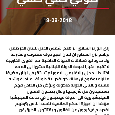
18-08-2018
راى الوزير السابق ابراهيم شمس الدين للبنان الحر ضمن
برنامج بين السطور ان لبنان اصبح دولة مفتوحة ومشرعة
ولا حدود لها فعلاقات الجهات الداخلية مع القوى الخارجية
لا تقيم اعتبارا لحرمة الدولة اللبنانية مشيرا الى انه مع
اختلاط المحلي بالاقليمي الامور لم تستقر في لبنان مضيفا
ما اراه بوضوح ان هناك كونفدرالية طوائف مزاجية وشبه
معلنة وبالتالي الدولة ماكولة وتؤكل من الداخل فهم
يستفيدون من شرعيتها وقال يدخلون العقول
الميليشياوية الى الدولة فيصبحون في خدمة الميليشيا
مؤكدا ان اجهزة الحكم الطائفية تفسد الناس بتركهم
لقدرهم فيخرجون عن القانون ويقتاتون بالطرق غير