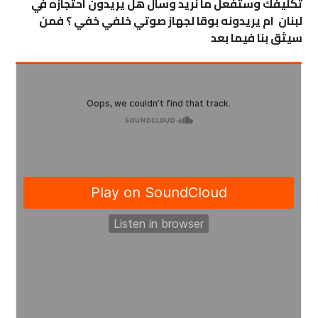
تكليفك وستفعل ما نريد وسال هل يريدون احتجازه في
لبنان ام يريدونه بوقا لجهاز صوتي خلفي خفي ؟ فمن
سيثق بنا فيما بعد