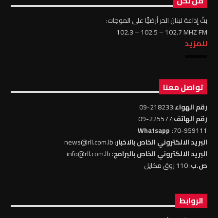
من نحن
بثّ إذاعة لبنان الحر أرضيًّا على الموجات:
102.3 – 102.5 – 102.7 MHZ FM
للمزيد
تواصل معنا
رقم الهواء
:218233-09
رقم الهاتف
:225577-09
: Whatsapp
70-959111
البريد الالكتروني الخاص بالاخبار
: news@rll.com.lb
البريد الالكتروني الخاص بالبرامج
: info@rll.com.lb
ص.ب
: 110 زوق مكايل
الروابط