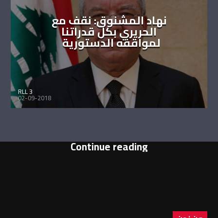
نهاد المشنوق: نقف مع
الحريري بكل قدراتنا
لمواقفه الدستورية
RLL 3
02-09-2018
Continue reading