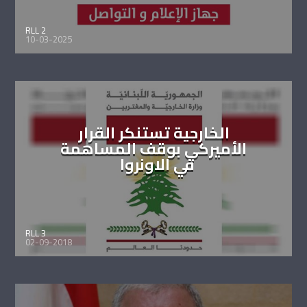
RLL 2
10-03-2025
الخارجية تستنكر القرار
الأميركي بوقف المساهمة
في الاونروا
RLL 3
02-09-2018