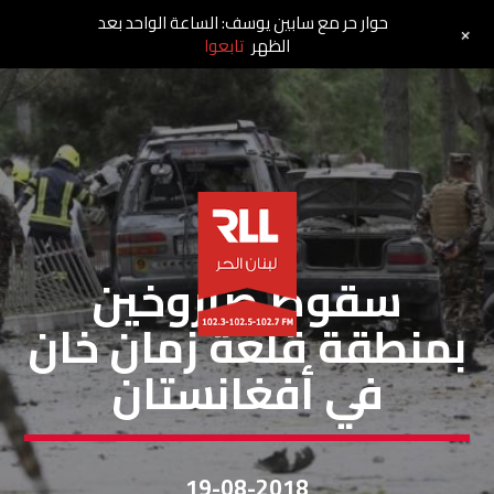
حوار حر مع سابين يوسف: الساعة الواحد بعد
+
الظهر
تابعوا
مقالات
سقوط صاروخين
بمنطقة قلعة زمان خان
في أفغانستان
19-08-2018