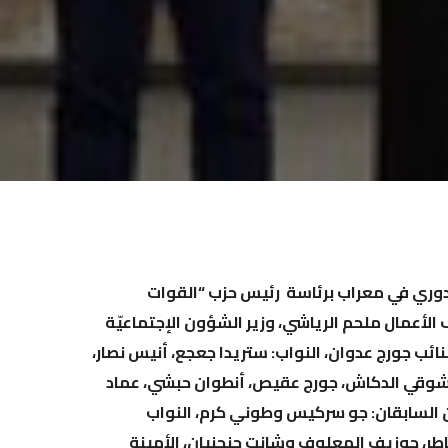
الدوري في معراب برئاسة رئيس حزب “القوات
الأعمال ملحم الرياشي، وزير الشؤون الإجتماعيّة
ائب جورج عدوان، النواب: ستريدا جعجع، أنيس نصار،
، شوقي الدكاش، جورج عقيص، أنطوان حبشي، عماد
ن السابقان: جو سركيس وطوني كرم، النواب
خاطر، جوزيف المعلوف وشانت جنجنيان، الأمينة