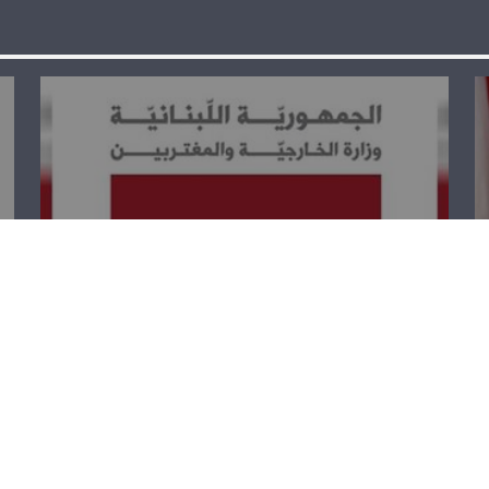
الخارجية تستنكر
القرار الأميركي
بوقف المساهمة
في الاونروا