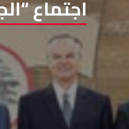
اجتماع “الج