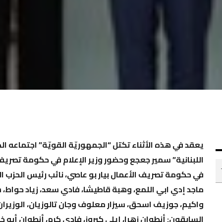
يعقد في هذه الأثناء تكتل “الجمهوريّة القويّة” اجتماعه 
اللبنانية” سمير جعجع وحضور وزير الإعلام في حكومة تصريف 
في حكومة تصريف الأعمال بيار بو عاصي، نائب رئيس الحزب الن
ماجد إدي ابي اللمع، وهبة قاطيشا، فادي سعد، زياد حواط
واكيم، جوزيف اسحق، سيزار معلوف وجان تالوزيان، الوزيرا
السابقون: أنطوان زهرا، إيلي كيروز، فادي كرم، أنطوان أبو 