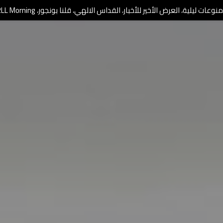
وعات ليلية، العرض الأخير للأخبار، القداس الالهي، قلنا بونجور، RLL Morning