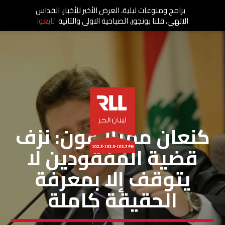
برامج ومنوعات ليلية، العرض الأخير للأخبار، القداس
الالهي، قلنا بونجور، الصباحية الاولى والثانية
تابعوا
مقالات
كنعان ممثلا عون: نزف
قضية المفقودين لا
يتوقف إلا بمعرفة
الحقيقة كاملة