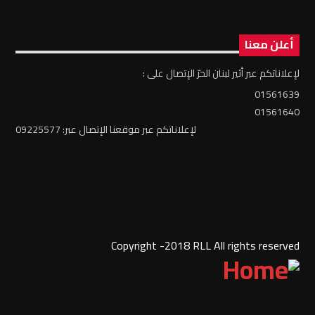
أعلن معنا
لإعلاناتكم عبر أثير لبنان الحرّ الإتصال على :
01561639
01561640
لإعلاناتكم عبر موقعنا الإتصال عبر: 09225577
Copyright -2018 RLL All rights reserved