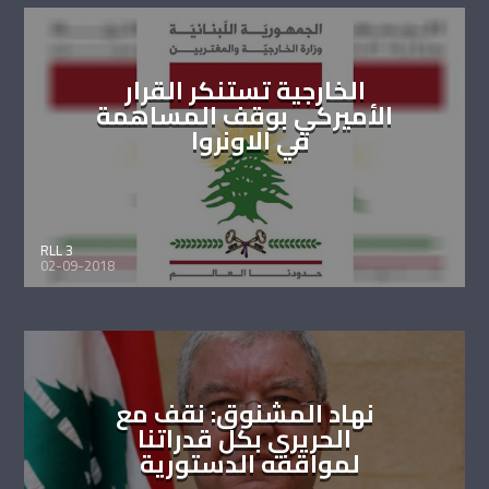
الخارجية تستنكر القرار
الأميركي بوقف المساهمة
في الاونروا
RLL 3
02-09-2018
نهاد المشنوق: نقف مع
الحريري بكل قدراتنا
لمواقفه الدستورية