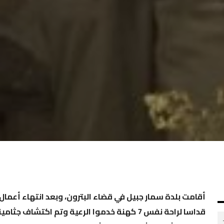
أقامت بلدة سمار جبيل في قضاء البترون، وبعد انتهاء أعمال
قداسا لراحة نفس 7 كهنة خدموا الرعية وتم اك