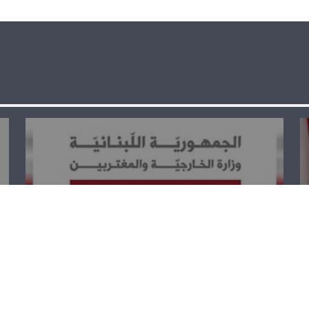
الخارجية تستنكر
القرار الأميركي
بوقف المساهمة
في الاونروا