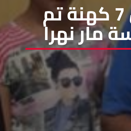
سمار جبيل صلت لراحة نفس 7 كهنة تم
 مار نهرا