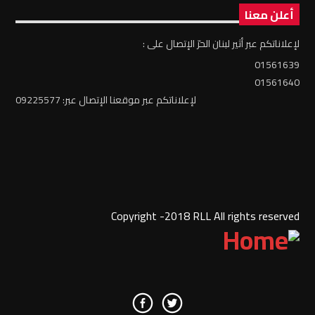
أعلن معنا
لإعلاناتكم عبر أثير لبنان الحرّ الإتصال على :
01561639
01561640
لإعلاناتكم عبر موقعنا الإتصال عبر: 09225577
Copyright -2018 RLL All rights reserved