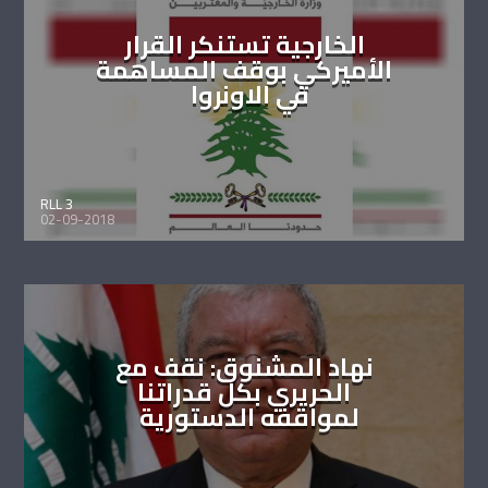
الخارجية تستنكر القرار
الأميركي بوقف المساهمة
في الاونروا
RLL 3
02-09-2018
نهاد المشنوق: نقف مع
الحريري بكل قدراتنا
لمواقفه الدستورية