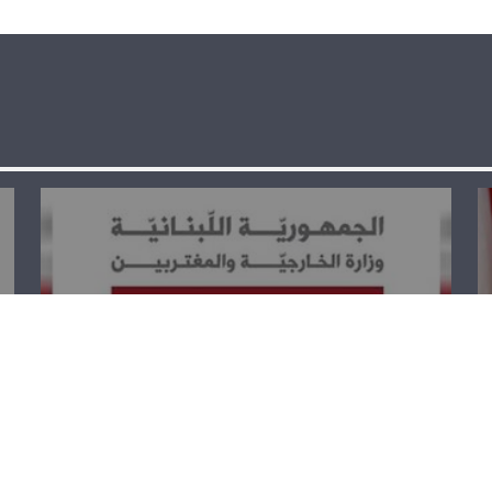
الخارجية تستنكر
القرار الأميركي
بوقف المساهمة
في الاونروا