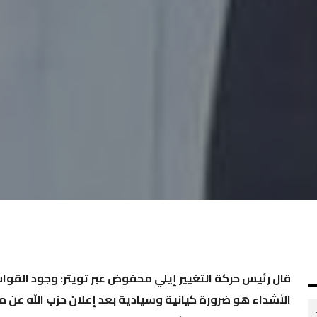
قال رئيس حركة التغيير إيلي محفوض عبر تويتر: وجود القوات 
الأشداء هو ضرورة كيانية وسيادية بعد إعلان حزب الله عن مط