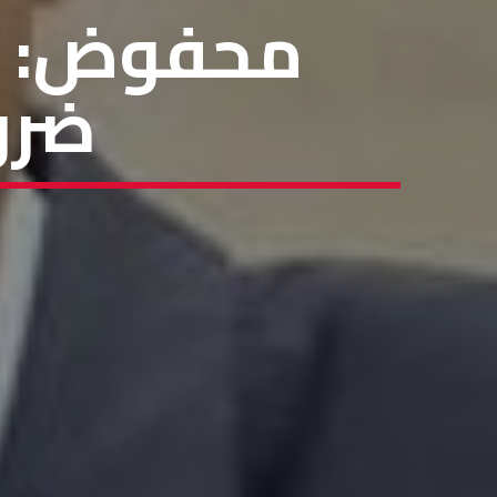
محفوض: و
ضرو