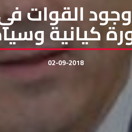
جود القوات في 
رة كيانية وسياد
02-09-2018