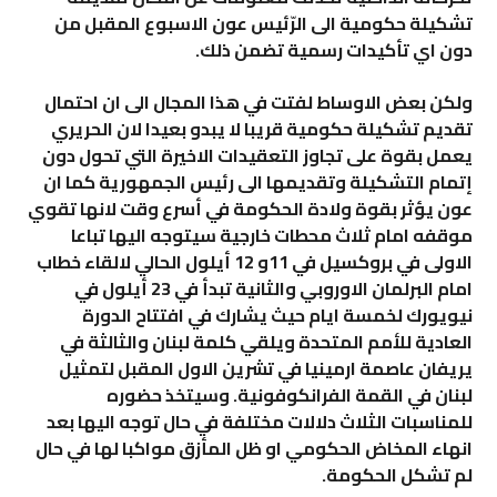
تشكيلة حكومية الى الرّئيس عون الاسبوع المقبل من
دون اي تأكيدات رسمية تضمن ذلك.
ولكن بعض الاوساط لفتت في هذا المجال الى ان احتمال
تقديم تشكيلة حكومية قريبا لا يبدو بعيدا لان الحريري
يعمل بقوة على تجاوز التعقيدات الاخيرة التي تحول دون
إتمام التشكيلة وتقديمها الى رئيس الجمهورية كما ان
عون يؤثر بقوة ولادة الحكومة في أسرع وقت لانها تقوي
موقفه امام ثلاث محطات خارجية سيتوجه اليها تباعا
الاولى في بروكسيل في 11و 12 أيلول الحالي لالقاء خطاب
امام البرلمان الاوروبي والثانية تبدأ في 23 أيلول في
نيويورك لخمسة ايام حيث يشارك في افتتاح الدورة
العادية للأمم المتحدة ويلقي كلمة لبنان والثالثة في
يريفان عاصمة ارمينيا في تشرين الاول المقبل لتمثيل
لبنان في القمة الفرانكوفونية. وسيتخذ حضوره
للمناسبات الثلاث دلالات مختلفة في حال توجه اليها بعد
انهاء المخاض الحكومي او ظل المأزق مواكبا لها في حال
لم تشكل الحكومة.