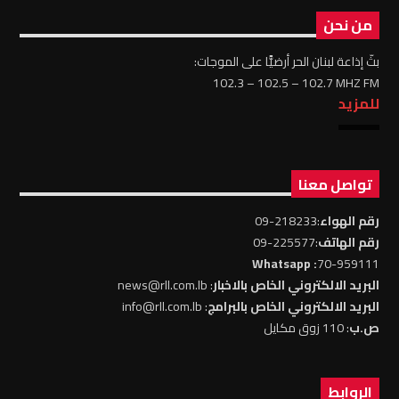
من نحن
بثّ إذاعة لبنان الحر أرضيًّا على الموجات:
102.3 – 102.5 – 102.7 MHZ FM
للمزيد
تواصل معنا
رقم الهواء
:218233-09
رقم الهاتف
:225577-09
: Whatsapp
70-959111
البريد الالكتروني الخاص بالاخبار
: news@rll.com.lb
البريد الالكتروني الخاص بالبرامج
: info@rll.com.lb
ص.ب
: 110 زوق مكايل
الروابط