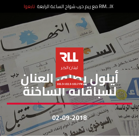
RIM…IX مع ريم حرب شواح الساعة الرابعة
تابعوا
مقالات
أيلول يطلق العنان
لسباقاته الساخنة
02-09-2018