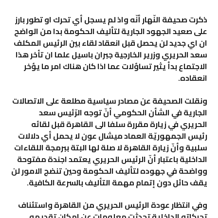
ذكرت صحيفة النّهار أنّه واذ لم يسجل أي تحرك او تطور بارز
على صعيد الجهود الجارية لتأليف الحكومة بدا من الواضح
ان اي جديد لن يحصل قبل انعقاد لقاء بين الرئيس المكلف
سعد الحريري وزرير الخارجية جبران باسيل علما ان تأخر هذا
الاجتماع بدأ يثير تساؤلات عما اذا كان هناك امر ما يؤخر
انعقاده.
ونقلت الصحيفة عن مصادر سياسية مطلعة على الاتصالات
الجارية في الشأن الحكومي أنّ توجه الرّئيس سعد
الحريري في زيارة مقررة سلفا الى القاهرة قبل لقائه
رئيس الجمهوريّة العماد ميشال عون لا يحمل أي دلالات
سلبية وأنّ زيارة القاهرة لا صلة لها البتة ببرمجة اللقاءات
الداخلية باعتبار أنّ الرئيس الحريري يعتمد اجندة مفتوحة
وواضحة في جهوده لتأليف الحكومة وحين تنضج الامور لن
يقف حائل دون إتمام مهمة التأليف بالسرعة الكافية.
وفي انتظار عودة الرئيس الحريري من القاهرة واستئناف
تحركاته الداخلية تحدثت معلومات عن امكان تقديمه