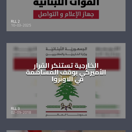
RLL 2
10-03-2025
الخارجية تستنكر القرار
الأميركي بوقف المساهمة
في الاونروا
RLL 3
02-09-2018