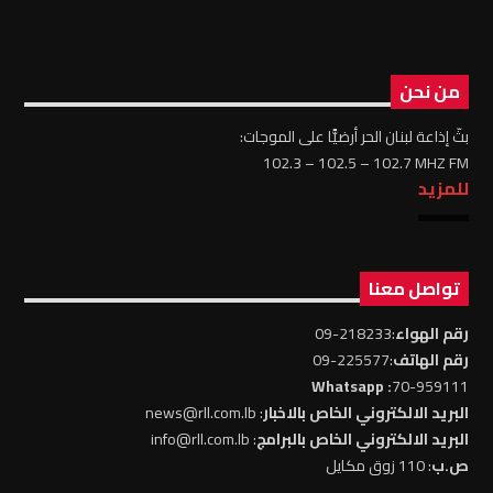
من نحن
بثّ إذاعة لبنان الحر أرضيًّا على الموجات:
102.3 – 102.5 – 102.7 MHZ FM
للمزيد
تواصل معنا
رقم الهواء
:218233-09
رقم الهاتف
:225577-09
: Whatsapp
70-959111
البريد الالكتروني الخاص بالاخبار
: news@rll.com.lb
البريد الالكتروني الخاص بالبرامج
: info@rll.com.lb
ص.ب
: 110 زوق مكايل