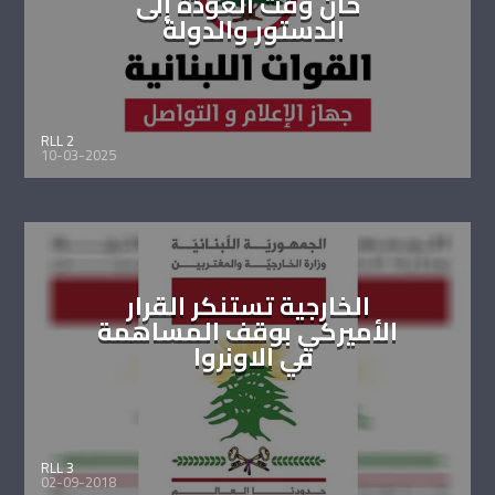
حان وقت العودة إلى
الدستور والدولة
RLL 2
10-03-2025
الخارجية تستنكر القرار
الأميركي بوقف المساهمة
في الاونروا
RLL 3
02-09-2018