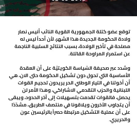
توقع عضو كتلة الجمهورية القوية النائب
​أنيس نصار
ولادة الحكومة الجديدة هذا الشهر، لأن أحداً ليس له
مصلحة في تأخير الولادة، بسبب النتائج السلبية الناجمة
عن استمرار المراوحة القاتلة.
وشدد عبر صحيفة السّياسة الكويتيّة على أن العقدة
الأساسية التي تحول دون
​تشكيل الحكومة
​ حتى الان، هي
أن أخوتنا في
​التيار الوطني الحر
​ يريدون تحجيم
​القوات
اللبنانية
​ و
​الحزب التقدمي الاشتراكي
​، وهذا الأمر لن
يحصل، فالقوات تقدمت بتسهيلات إلى آخر الحدود، ويبقى
أن يتجاوب الآخرون ويلاقونا في منتصف الطريق، مشدّدًا
على أن عملية التشكيل مرتبطة حصراً بالرئيسين عون
والحريري
.