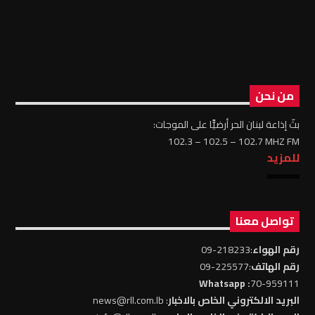
من نحن
بثّ إذاعة لبنان الحر أرضيًّا على الموجات:
102.3 – 102.5 – 102.7 MHZ FM
للمزيد
تواصل معنا
رقم الهواء
:218233-09
رقم الهاتف
:225577-09
: Whatsapp
70-959111
البريد الالكتروني الخاص بالاخبار
: news@rll.com.lb