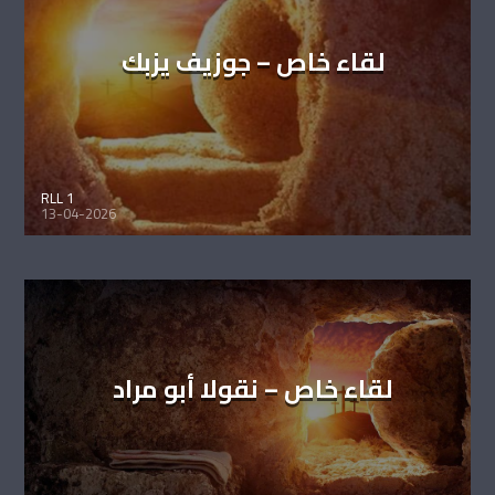
لقاء خاص – جوزيف يزبك
RLL 1
13-04-2026
لقاء خاص – نقولا أبو مراد