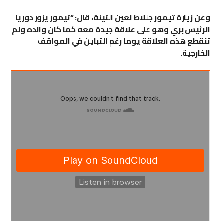
وعن زيارة تيمور جنلاط لعين التينة، قال: “تيمور يزور دوريا
الرئيس بري وهو على علاقة جيدة معه كما كان والده ولم
تنقطع هذه العلاقة يوما رغم التباين في المواقف
الخارجية.