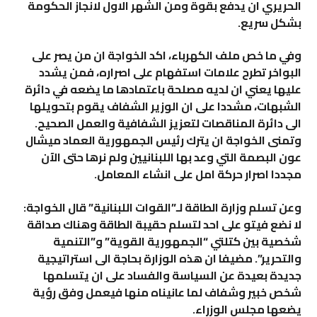
الحريري ان يدفع بقوة ومن الشهر الاول لانجاز الحكومة
بشكل سريع.
وفي ما خص ملف الكهرباء، اكد الخواجة ان من يصر على
البواخر تطرح علامات استفهام على اصراره، فمن يشدد
عليها يعني ان لديه مصلحة باعتمادها ما يضعه في دائرة
الشبهات، مشددا على ان الوزير الشفاف يقوم بتحويلها
الى دائرة المناقصات لتعزيز الشفافية والعمل الصحيح.
وتمنى الخواجة ان يترك رئيس الجمهورية العماد ميشال
عون البصمة التي وعد بها اللبنانيين ولم نرها حتى الآن
مجددا اصرار حركة امل على انشاء المعامل.
وعن تسلم وزارة الطاقة لـ”القوات اللبنانية” قال الخواجة:
لا نضع فيتو على احد لتسلم حقيبة الطاقة وهناك صداقة
شخصية بين كتلتي “الجمهورية القوية” و”التنمية
والتحرير”. مضيفا ان هذه الوزارة بحاجة الى استراتيجية
جديدة بعيدة عن السياسة والفساد على ان يتسلمها
شخص خبير وشفاف لما عانيناه منها فيعمل وفق رؤية
يضعها مجلس الوزراء.