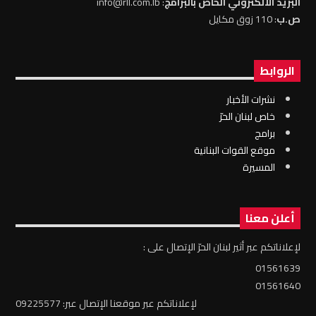
البريد الالكتروني الخاص بالبرامج
: info@rll.com.lb
ص.ب
: 110 زوق مكايل
الروابط
نشرات الأخبار
خاص لبنان الحرّ
برامج
موقع القوات البنانية
المسيرة
أعلن معنا
لإعلاناتكم عبر أثير لبنان الحرّ الإتصال على :
01561639
01561640
لإعلاناتكم عبر موقعنا الإتصال عبر: 09225577