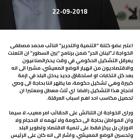
22-09-2018
اعتبر عضو كتلة “التنمية والتحرير” النائب محمد مصطفى
الخواجة لـ”لبنان الحر” ضمن برنامج “بين السطور” ان التعنت
يعرقل التشكيل الحكومي في وقت يحذرالصناعيون
والاقتصاديون من انهيار الوضع المعيشي، مشيرا الى انه
بعد كل انتخابات او استحقاق جديد يدخل البلد في ازمة
كبيرة وهي تشكيل حكومة، ما يظهر اننا بحاجة الى وصي
لانجاح هذا التشكيل رافضا اي ثلث معطل ومعتبرا ان
تحصيل مكاسب احد اهم اسباب العرقلة.
وراى الخواجة ان التناتش على الحقائب امر معيب، لا سيما
وان المواطن بحاجة الى حكومة ولا تهمه لا الاحجام ولا
الاوزان بل يركز فقط على تنمية الاقتصاد وتطوير البلد
وتحسين الوضع المعيشي، واشار الى انه كان على الرئيس