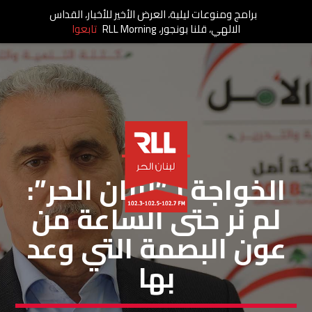
برامج ومنوعات ليلية، العرض الأخير للأخبار، القداس
الالهي، قلنا بونجور، RLL Morning
تابعوا
خاص لبنان الحر
الخواجة لـ”لبنان الحر”:
لم نر حتى الساعة من
عون البصمة التي وعد
بها