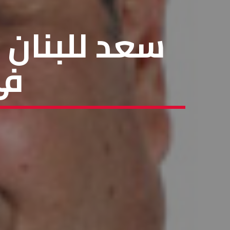
سعد للبنان 
في