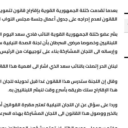
بعدما تقدمت كتلة الجمهورية القوية بإقتراح قانون لتموي
القانون لعدم إدراجه على جدول أعمال جلسة مجلس النواب ال
بشر عضو كتلة الجمهورية القوية النائب فادي سعد اليوم اللب
اللبنانيين وخصوصا مرضى السرطان بأن لجنة الصحة النيابية 
وإرساله الى اللجان المشتركة بناء على توجيهات من الرئيس 
لبنان الحر إتصلت بالنائب سعد الذي اشار الى اهمية هذا الق
وقال إن اللجنة ستدرس هذا القانون غدا قبل تحويله للجان ال
هذا الإقتراح سلك طريقه بأسرع وقت لنبشر اللبنانيين به.
وردا على سؤال عن ان اللجان النيابية تعتبر مقبرة القوانين 
بالخير ووصول هذا القانون الى اللجان المشتركة بهذه السرعة