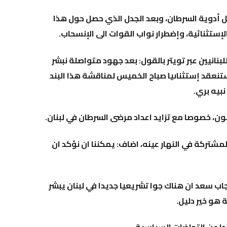
ل أدوية السرطان، وبعد الجدل الذي حصل حول هذا
إستثنائية، وإضطرار نواب القوات الى الإنسحاب
.
نانيين عبر تويتر بالقول: بعد جهود متواصلة نبشر
ستنعقد إستثناىيا صباح الخميس لمناقشة هذا البند
نبيه بري
.
انون، خصوصا مع تزايد اعداد مرضى السرطان في لبنان
.
مشتركة في النهار عينه، اضاف: يمكننا ان نؤكد ان
أجاب سعد ان هناك جوا تشريعيا جديدا في لبنان يبشر
 هو خير دليل
.