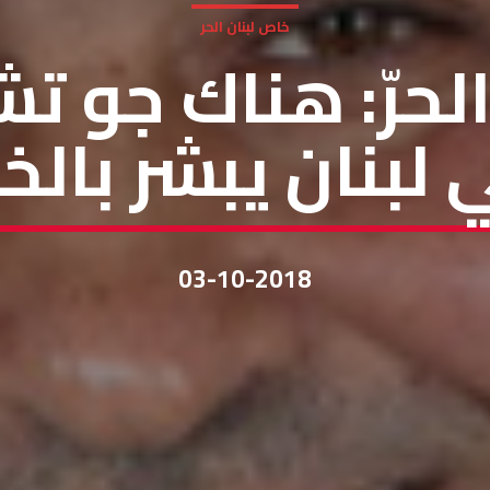
خاص لبنان الحر
الحرّ: هناك جو ت
 لبنان يبشر بالخي
03-10-2018