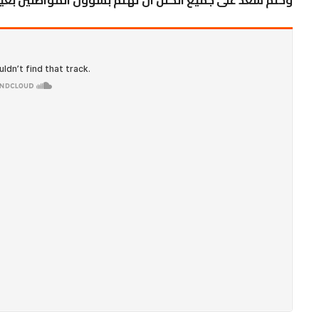
وختم سعد على جميع الكتل ان تهتم بشؤون المواطنين بعيدا