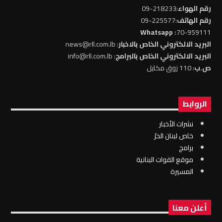
رقم الهواء
:218233-09
رقم الهاتف
:225577-09
: Whatsapp
70-959111
البريد الالكتروني الخاص بالاخبار
: news@rll.com.lb
البريد الالكتروني الخاص بالبرامج
: info@rll.com.lb
ص.ب
: 110 زوق مكايل
الروابط
نشرات الأخبار
خاص لبنان الحرّ
برامج
موقع القوات البنانية
المسيرة
أعلن معنا