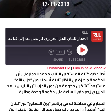
17-11-2018
RLL
الحجار للبنان الحرّ: الحريري لم يصل بعد إلى قناعة الإعتذار عن تشكيل الحكومة
Play
:00
1x
Fast
Rewind
Episode
Forward
10
SHARE
SUBSCRIBE
30
Seconds
seconds
Download file
|
Play in new window
أصرّ عضو كتلة المستقبل النائب محمد الحجار على أن
SHARE
الحكومة جاهزة في انتظار ثلاثة أسماء من “حزب الله”،
RSS FEED
مستبعداً تشكيل حكومة من دون الحزب لأن الرئيس سعد
LINK
الحريري يُصر حتى الساعة على حكومة وحدة وطنية.
EMBED
الحجار وفي مداخلة له في برنامج “بين السطور” عبر “لبنان
الحر” أوضح أن الحريري لم يصل بعد إلى قناعة الإعتذار عن