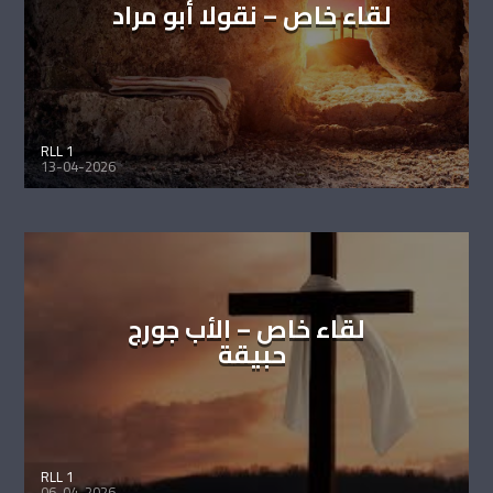
لقاء خاص – نقولا أبو مراد
RLL 1
13-04-2026
لقاء خاص – الأب جورج
حبيقة
RLL 1
06-04-2026