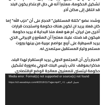
تشكيل الحكومة، معتبراً أنه في حال الإعتذار يكون البلد
قد انتقل إلى مكان آخر.
وشدد عضو “كتلة المستقبل” الحجار على أن “حزب الله” إما
كان فعلا يريد ان تكون هناك حكومة واستجدت قرارات
أخرى من ايران، أم هو فعلا منذ البداية لا يريد حكومة
فيكون قد ضحك علينا، معتبراً أن المشروع الإيراني الذي
يريد السيطرة على أربع عواصم عربية من بينها بيروت
مستمر وتيار المستقبل سيتصدى له.
الحجار رأى أن المجتمع الدولي يريد الإستقرار لهذا البلد،
مذكرا بموقف نائب رئيس البنك الدولي بضرورة تشكيل
حكومة ليتسنى للمعنيين معالجة الوضع الإقتصادي.
مشغل
Media error: Format(s) not supported or source(s) not found
الفيديو
تحميل الملف: https://s3.wasabisys.com/rll/2018/11/7ajjar.mp4?_=1