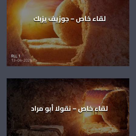
لقاء خاص – جوزيف يزبك
RLL 1
13-04-2026
لقاء خاص – نقولا أبو مراد