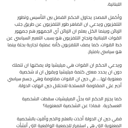
اللبنانية.
وأكمل المصدر: يحاول الحكم الفصل بين التأسيس وتطور
التلفزيون ويدعي ان الضاهر طور التلفزيون عن طريق جلب
الزبائن وبينما الكل يعلم ان الزبائن أي الجمهور هم جمهور
القوات اللبنانية ونجاح التلفزيون هو بسبب التعبير السياسي عن
خط القوات. كما يصف التلفزيون كأنه عملية تجارية بحتة بينما
هو سياسي بامتياز.
ويدعي الحكم ان القوات هي ميليشيا ولا يمكنها ان تتملك
دون ان يحدد معنى كلمة ميليشيا ويقول ان لا شخصية
معنوية لها…. في حين ان القوات مقاومة وهي جسم سياسي
أجبر على المقاومة المسلحة للاحتلال حين انهارت الدولة.
كما يجزم الحكم انه بحلّ الميليشيات سقطت الشخصية
العسكرية. فماذا عن الشخصية المعنوية؟
ففي حين ان الدولة أخذت بالعلم والخبر وأقرت بالشخصية
المعنوية التي هي استمرار للجمعية الواقعية التي أنشأت