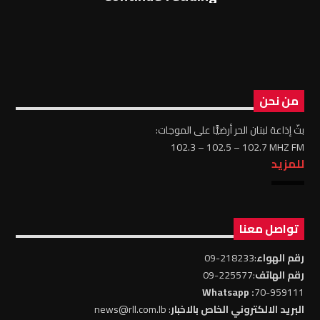
من نحن
بثّ إذاعة لبنان الحر أرضيًّا على الموجات:
102.3 – 102.5 – 102.7 MHZ FM
للمزيد
تواصل معنا
رقم الهواء
:218233-09
رقم الهاتف
:225577-09
: Whatsapp
70-959111
البريد الالكتروني الخاص بالاخبار
: news@rll.com.lb