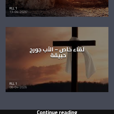
RLL 1
13-04-2026
لقاء خاص – الأب جورج
حبيقة
RLL 1
06-04-2026
Continue reading