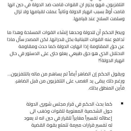
التلفزيون. فهو يجزم ان القوات قامت ضد الدولة في حين انها
قامت أولاً بسبب انهيار الدولة وثانياً عملت لقيامها ولا تزال
وسلمت السلاح عند قيامها.
ويصرّ الحكم أن للدولة وحدها إنشاء القوات المسلحة وهذا ما
تدافع عنه القوات اللبنانية بكل قدراتها. لكن المصدر سأل ماذا
عن حق المقاومة إذا انهارت الدولة كما حدث ومقاومة
الاحتلال الذي هو حق طبيعي يعلو حتى على الدستور في حال
انهيار الدولة؟!
ويقول الحكم إن الضاهر أيضاً لم يساهم من ماله بالتلفزيون…
ورغم ذلك يبقى يد الغصب على التلفزيون من قبل الضاهر،
فأين المنطق بذلك.
كما بحث الحكم في قرار مجلس شورى الدولة
حول الشخصية المعنوية للقوات وذهب الى
إعطائه تفسيراً مغايراً للقرار في حين انه لا يعود
له تفسير قرارات مبرمة تتمتع بقوة القضية