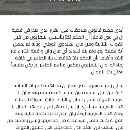
أبدى مصدر قانوني ملاحظات على القرار الذي صدر في قضية
ال بي سي فاعتبر أن الحكم يُقِرّ بتأسيس التلفزيون من قبل
القوات اللبنانية ومن مال الصندوق الوطني. وبأنه لم يحصل
أية عملية بيع، ولم يتم تسديد أي مال وان واقعة الشراء غير
ثابتة. وأضاف بأن الحكم يقرّ بتناقضات بيار الضاهر في كافة
إفاداته، وان التلفزيون بعكس مزاعم الضاهر لم يكن مفلساً
وكان يدرّ الأموال.
وعلى رغم ما سبق اعتبر القرار ان مساهمة القوات اللبنانية
كانت من مال الجباية دون تحديد كلمة جباية ويعتبر ان لا
شرعية للقوات لتلقي المال وتاليا اذا كانت القوات لا تملك
هذه الشرعية فبالأحرى ان بيار الضاهر الذي اخذ هذا المال لا
يملك هذه الشرعية أيضاً. وان عدم تحديد كلمة جباية بينما
القوات كانت تتلقى مساعدات من مناصريها وليس بالتأكيد من
مال الشعب لأن الفئة التي كانت تهب هي جمهور القوات