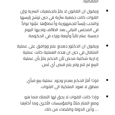
المقضية.
ويقول ان القانون لا يقرّ بالجمعيات السرية وإن
القوات كانت جمعية سرّية في حين ترشح رئيسها
وانتخب رئيساً للجمهورية وأعضاؤها عيّنوا نواباً
في المجلس النيابي بعد الطائف ولديها اليوم
خمسة عشر نائباً وأربعة وزراء في الحكومة.
ويقول ان الدكتور جعجع علم ووافق على عملية
الانتقال في حين ان هذه العملية كانت عملية
إدارية شكلية محض لأن الحكم يقرّ بأن عملية
البيع لم تتم ولم يتم قبض أي ثمن.
فإذا أقرّ الحكم بعدم وجود عملية بيع فبأي
منطق لا تعود الملكية الى القوات.
وإذا كانت القوات لا يحق لها التملك فما هو
وضع المنار مثلاً والمؤسسات الأخرى وما أكثرها
…. وأين الدولة والقضاء من ذلك.