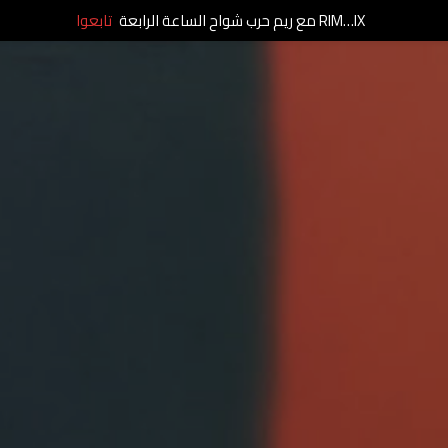
RIM…IX مع ريم حرب شواح الساعة الرابعة
تابعوا