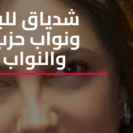
شدياق للبن
ونواب حزب 
والنواب 