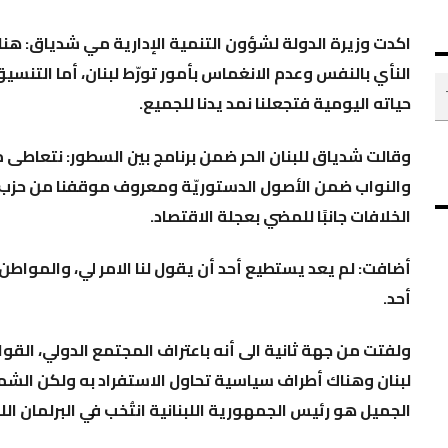
اكدت وزيرة الدولة لشؤون التنمية الإدارية مي شدياق: هناك 
النأي بالنفس وعدم الانغماس بأمور تورّط لبنان، أما التنس
حياته اليومية فتجعلنا نمد يدنا للجميع.
وقالت شدياق للبنان الحر ضمن برنامج بين السطور: نتعاطى مع
والنواب ضمن الأصول الدستوريّة ومعروف موقفنا من حزب ا
الخلافات جانبًا للمضي بعجلة الاقتصاد.
أضافت: لم يعد يستطيع أحد أن يقول لنا الامر لي، والمواطن 
أحد.
ولفتت من جهة ثانية الى أنه باعتراف المجتمع الدولي، القوات
لبنان وهناك أطراف سياسية تحاول الاستفراد به ولكن الش
الجميل هو رئيس الجمهورية اللبنانية انتُخب في البرلمان الل