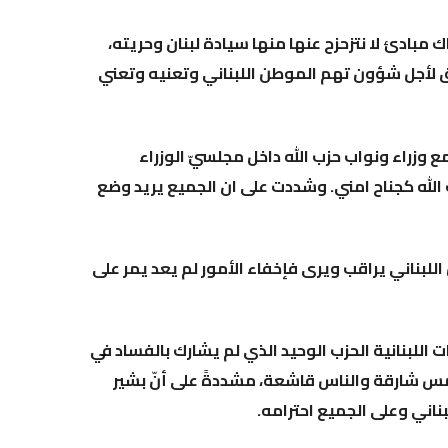
مبادئ لا نتزحزح عنها منها سيادة لبنان وحريته،
يق لأجل شؤون تهم الموطن اللبناني وتعنيه وتعني
 وزراء ونواب حزب الله داخل مجلسيّ الوزراء
لله كجناح امني. وشددت على ان الجميع يريد وضع
اللبناني يراقب ويرى فإخفاء الأمور لم يعد يمر على
 اللبنانية الحزب الوحيد الذي لم يشارك بالفساد في
مس شارقة والناس قاشعة، مشددةً على أنّ بشير
بناني وعلى الجميع احترامه.