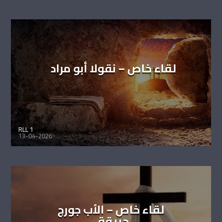
لقاء خاص – نقولا أبو مراد
RLL 1
13-04-2026
لقاء خاص – الأب جورج
حبيقة