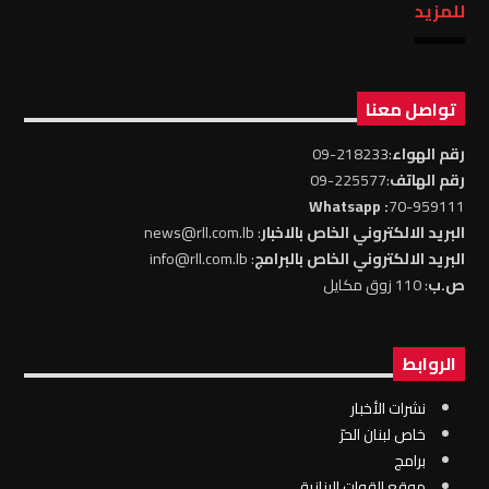
للمزيد
تواصل معنا
رقم الهواء
:218233-09
رقم الهاتف
:225577-09
: Whatsapp
70-959111
البريد الالكتروني الخاص بالاخبار
: news@rll.com.lb
البريد الالكتروني الخاص بالبرامج
: info@rll.com.lb
ص.ب
: 110 زوق مكايل
الروابط
نشرات الأخبار
خاص لبنان الحرّ
برامج
موقع القوات البنانية