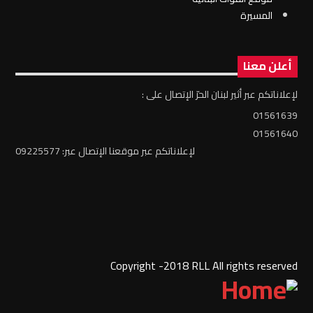
المسيرة
أعلن معنا
لإعلاناتكم عبر أثير لبنان الحرّ الإتصال على :
01561639
01561640
لإعلاناتكم عبر موقعنا الإتصال عبر: 09225577
Copyright -2018 RLL All rights reserved