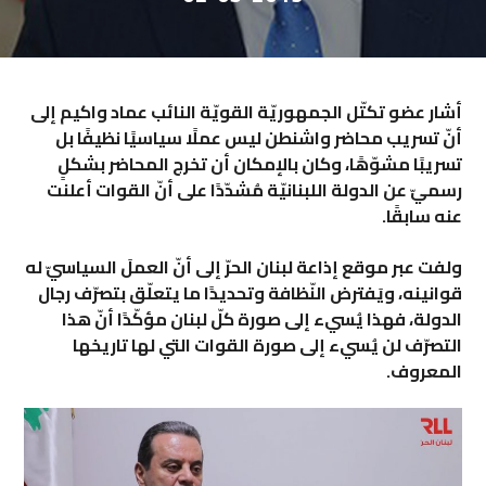
أشار عضو تكتّل الجمهوريّة القويّة النائب عماد واكيم إلى
أنّ تسريب محاضر واشنطن ليس عملًا سياسيًا نظيفًا بل
تسريبًا مشوّهًا، وكان بالإمكان أن تخرج المحاضر بشكلٍ
رسميّ عن الدولة اللبنانيّة مُشدّدًا على أنّ القوات أعلنت
عنه سابقًا.
ولفت عبر موقع إذاعة لبنان الحرّ إلى أنّ العملَ السياسيّ له
قوانينه، ويَفترض النّظافة وتحديدًا ما يتعلّق بتصرّف رجال
الدولة، فهذا يُسيء إلى صورة كلّ لبنان مؤكّدًا أنّ هذا
التصرّف لن يُسيء إلى صورة القوات التي لها تاريخها
المعروف.