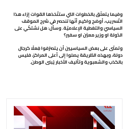
وفيما يتعلّق بالخطوات التي ستتّخذها القوات إزاء هذا
التّسريب، أوضح واكيم أنّها تنحصر في شرح الموقف
السياسيّ والتغطية الإعلاميّة. وسأل: هل نشتكّي على
الدّولة او وزير معيّن او سفير؟
وتمنّى على بعض السياسيين أن يتصرّفوا فِعلًا كرجال
دولة، وبهذه الطّريقة يصلوا إلى أعلى المراكز، فليس
بالكذب والشعبوية وتأليف الأخبار يُبنى الوطن.