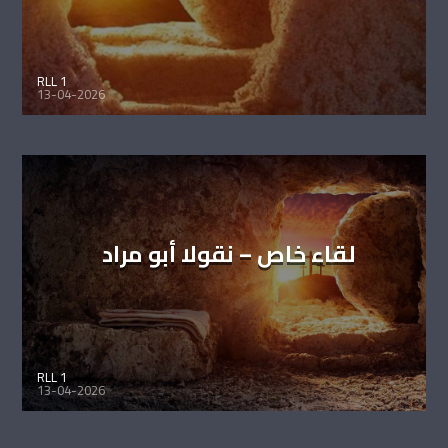
RLL 1
13-04-2026
لقاء خاص – نقولا أبو مراد
RLL 1
13-04-2026