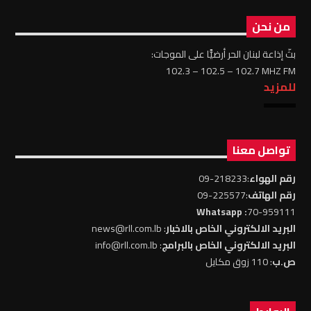
من نحن
بثّ إذاعة لبنان الحر أرضيًّا على الموجات:
102.3 – 102.5 – 102.7 MHZ FM
للمزيد
تواصل معنا
رقم الهواء
:218233-09
رقم الهاتف
:225577-09
: Whatsapp
70-959111
البريد الالكتروني الخاص بالاخبار
: news@rll.com.lb
البريد الالكتروني الخاص بالبرامج
: info@rll.com.lb
ص.ب
: 110 زوق مكايل