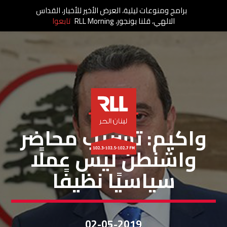
برامج ومنوعات ليلية، العرض الأخير للأخبار، القداس
الالهي، قلنا بونجور، RLL Morning
تابعوا
خاص لبنان الحر
واكيم: تسريب محاضر
واشنطن ليس عملًا
سياسيًا نظيفًا
02-05-2019