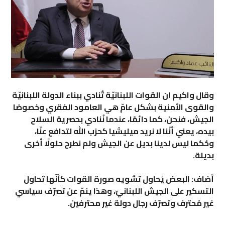
وقال واكيم ان القوات اللبنانيّة تُنادي ببناء الدولة اللبنانيّة
والقوى الأمنية بشكل عامّ هي العامود الفقري وخصوصًا
الجيش، فنحن، كما دائمًا، عندما نُنادي بحصرية السلاح
بيده، يعني أنّنا لا نريد ميليشيا كحزب الله لتدافع عنّا،
وحُكما ليس لدينا بديل عن الجيش ولم نطرح حلولًا أخرى
بديلة.
أضاف: البعض يُحاول تشويه صورة القوات كأنّها تحاول
التسكير على الجيش اللبنانيّ، وهذا ينمّ عن تصرّف سياسي
غير مُحترف وتصرّف رجال دولة غير محترفين.