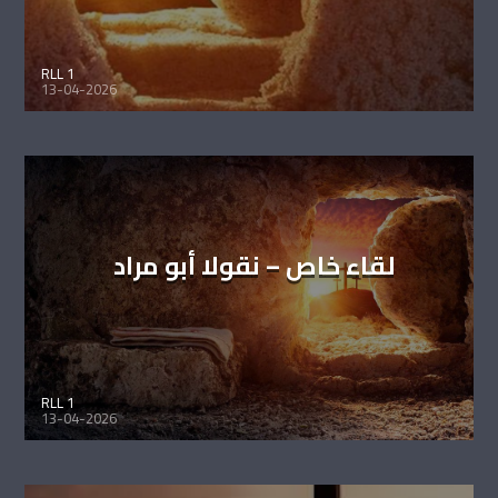
RLL 1
13-04-2026
لقاء خاص – نقولا أبو مراد
RLL 1
13-04-2026