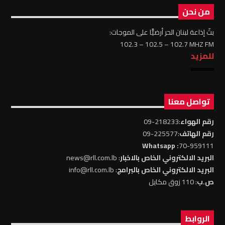
من نحن
بثّ إذاعة لبنان الحر أرضيًّا على الموجات:
102.3 – 102.5 – 102.7 MHZ FM
للمزيد
تواصل معنا
رقم الهواء
:218233-09
رقم الهاتف
:225577-09
: Whatsapp
70-959111
البريد الالكتروني الخاص بالاخبار
: news@rll.com.lb
البريد الالكتروني الخاص بالبرامج
: info@rll.com.lb
ص.ب
: 110 زوق مكايل
الروابط