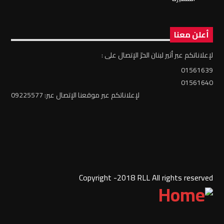
أعلن معنا
لإعلاناتكم عبر أثير لبنان الحرّ الإتصال على :
01561639
01561640
لإعلاناتكم عبر موقعنا الإتصال عبر: 09225577
Copyright -2018 RLL All rights reserved