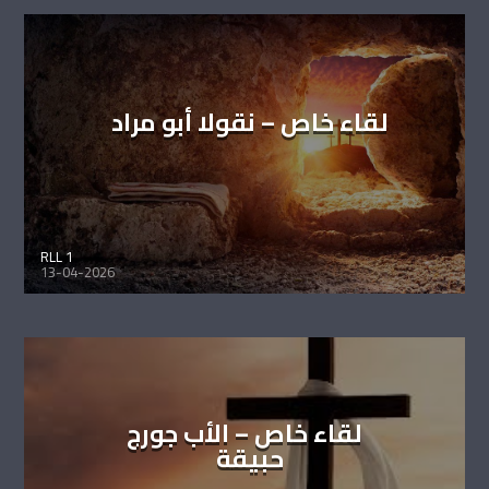
لقاء خاص – نقولا أبو مراد
RLL 1
13-04-2026
لقاء خاص – الأب جورج
حبيقة