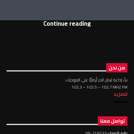
Continue reading
من نحن
بثّ إذاعة لبنان الحر أرضيًّا على الموجات:
102.3 – 102.5 – 102.7 MHZ FM
للمزيد
تواصل معنا
رقم الهواء
:218233-09