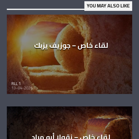
YOU MAY ALSO LIKE
لقاء خاص – جوزيف يزبك
RLL 1
13-04-2026
لقاء خاص – نقولا أبو مراد