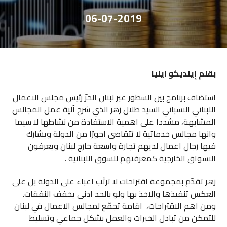
06-07-2019
بقلم إيلديكو ايليا
استضاف برنامج بين السطور عبر لبنان الحرّ رئيس مجلس الاعمال
اللبناني الاسباني السيد طلال زهر الذي شرح آلية عمل المجالس
المشابهة، مشددا على اهمية الاستفادة من نشاطها لا سيما
وانها مجالس خدماتية لا تتقاضى اجورًا من الدولة ويشارك
فيها رجال اعمال لديهم تجارة واسعة خارج لبنان ويعرفون
الاسواق الخارجية كمعرفتهم للسوق اللبنانية .
زهر تقدّم بمجموعة اقتراحات لا ترتّب اعباء على الدولة بل على
العكس تنفيذها والاخذ بها ولو بالحد ادنى يخفف النفقات.
ومن اهم الاقتراحات، اقامة تجمّع لمجالس الاعمال في لبنان
للتمكن من تبادل الخبرات والعمل بشكل جماعي وتسليط