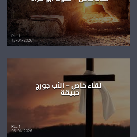
RLL 1
13-04-2026
لقاء خاص – الأب جورج
حبيقة
RLL 1
06-04-2026