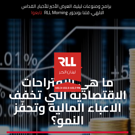
برامج ومنوعات ليلية، العرض الأخير للأخبار، القداس
الالهي، قلنا بونجور، RLL Morning
تابعوا
خاص لبنان الحر
ما هي الاقتراحات
الاقتصادية التي تخفف
الاعباء المالية وتحفّز
النمو؟