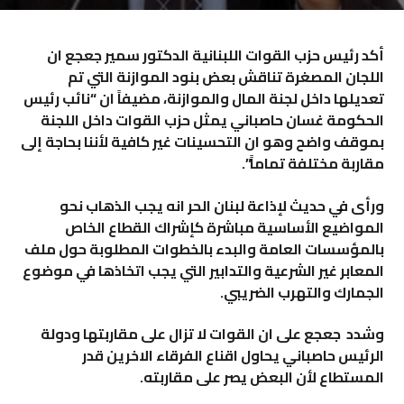
أكد رئيس حزب القوات اللبنانية الدكتور سمير جعجع ان
اللجان المصغرة تناقش بعض بنود الموازنة التي تم
تعديلها داخل لجنة المال والموازنة، مضيفاً ان “نائب رئيس
الحكومة غسان حاصباني يمثل حزب القوات داخل اللجنة
بموقف واضح وهو ان التحسينات غير كافية لأننا بحاجة إلى
مقاربة مختلفة تماماً
”.
ورأى في حديث
ل
إذاعة لبنان الحر انه يجب الذهاب نحو
المواضيع الأساسية مباشرة كإشراك القطاع الخاص
بالمؤسسات العامة والبدء بالخطوات المطلوبة حول ملف
المعابر غير الشرعية والتدابير التي يجب اتخاذها في موضوع
الجمارك والتهرب الضريبي
.
وشدد جعجع على ان القوات لا تزال على مقاربتها ودولة
الرئيس حاصباني يحاول اقناع الفرقاء الاخرين قدر
المستطاع لأن البعض يصر على مقاربته
.