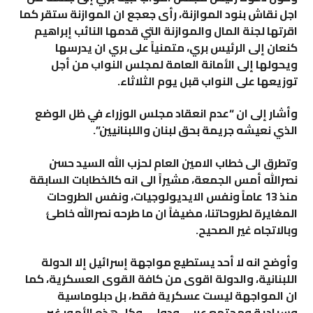
اجل نقاش بنود الموازنة، رأى جعجع ان الموازنة ستقر كما
اقرتها لجنة المال والموازنة التي قدمها النائب إبراهيم
كنعان إلى الرئيس بري، متمنياً على بري ان يدرسها
ويحولها إلى الأمانة العامة لمجلس النواب من أجل
توزيعها على النواب قبل يوم الثلاثاء
.
وأشار إلى ان “عدم انعقاد مجلس الوزراء في ظل الوضع
الذي نعيشه جريمة بحق لبنان واللبنانيين
”.
وتطرق الى خطاب الامين العام لحزب الله السيد حسن
نصرالله أمس الجمعة، مشيراً الى انه كالخطابات السابقة
منذ 13 عاماً ونفس الايديولوجيات، ونفس الطروحات
المغايرة لطروحاتنا، مضيفاً ان ما طرحه نصرالله خاطئ
وبالاتجاه غير الصحيح
.
وأوضح انه لا أحد يستطيع مواجهة إسرائيل إلا الدولة
اللبنانية، والدولة اقوى من كافة القوى العسكرية، كما
ان المواجهة ليست عسكرية فقط، بل دبلوماسية
وسيادية ومجتمع عربي ودولي، وكل هذه الأمور غير