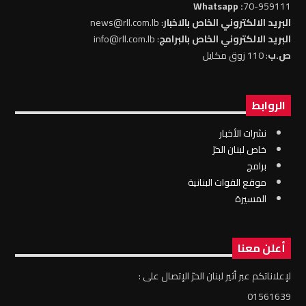
: Whatsapp
70-959111
البريد الالكتروني الخاص بالاخبار
: news@rll.com.lb
البريد الالكتروني الخاص بالبرامج
: info@rll.com.lb
ص.ب
: 110 زوق مكايل
الروابط
نشرات الأخبار
خاص لبنان الحرّ
برامج
موقع القوات البنانية
المسيرة
أعلن معنا
لإعلاناتكم عبر أثير لبنان الحرّ الإتصال على :
01561639