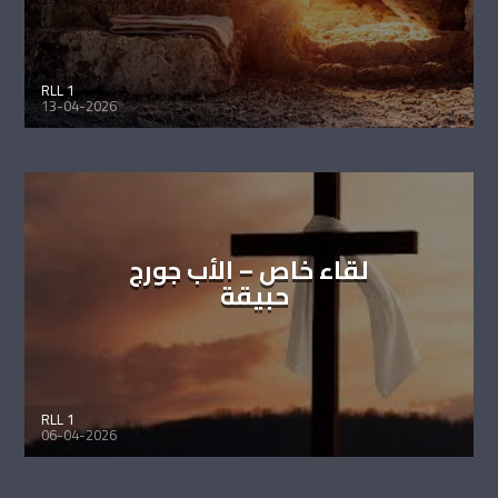
RLL 1
13-04-2026
لقاء خاص – الأب جورج
حبيقة
RLL 1
06-04-2026