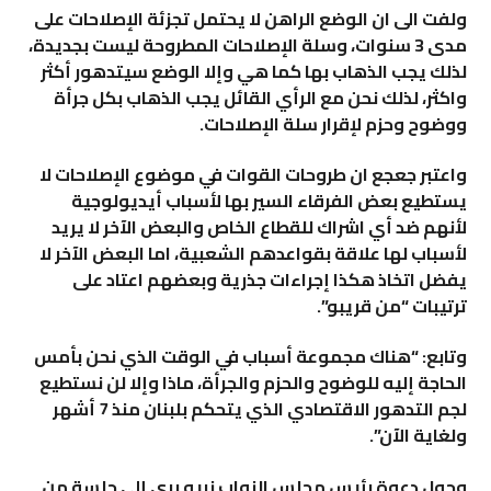
ولفت الى ان الوضع الراهن لا يحتمل تجزئة الإصلاحات على
مدى 3 سنوات، وسلة الإصلاحات المطروحة ليست بجديدة،
لذلك يجب الذهاب بها كما هي وإلا الوضع سيتدهور أكثر
واكثر، لذلك نحن مع الرأي القائل يجب الذهاب بكل جرأة
ووضوح وحزم لإقرار سلة الإصلاحات
.
واعتبر جعجع ان طروحات القوات في موضوع الإصلاحات لا
يستطيع بعض الفرقاء السير بها لأسباب أيديولوجية
لأنهم ضد أي اشراك للقطاع الخاص والبعض الآخر لا يريد
لأسباب لها علاقة بقواعدهم الشعبية، اما البعض الآخر لا
يفضل اتخاذ هكذا إجراءات جذرية وبعضهم اعتاد على
ترتيبات “من قريبو”.
وتابع: “هناك مجموعة أسباب في الوقت الذي نحن بأمس
الحاجة إليه للوضوح والحزم والجرأة، ماذا وإلا لن نستطيع
لجم التدهور الاقتصادي الذي يتحكم بلبنان منذ 7 أشهر
ولغاية الآن
”.
وحول دعوة رئيس مجلس النواب نبيه بري إلى جلسة من