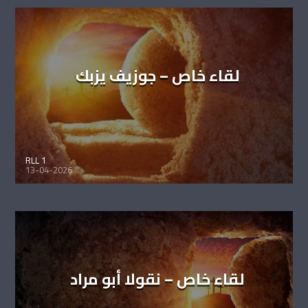
لقاء خاص – جوزيف يزبك
RLL 1
13-04-2026
لقاء خاص – نقولا أبو مراد