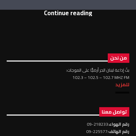
Continue reading
من نحن
بثّ إذاعة لبنان الحر أرضيًّا على الموجات:
102.3 – 102.5 – 102.7 MHZ FM
للمزيد
تواصل معنا
رقم الهواء
:218233-09
رقم الهاتف
:225577-09