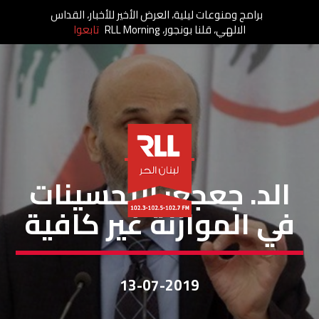
برامج ومنوعات ليلية، العرض الأخير للأخبار، القداس
الالهي، قلنا بونجور، RLL Morning
تابعوا
خاص لبنان الحر
الد. جعجع: التحسينات
في الموازنة غير كافية
13-07-2019