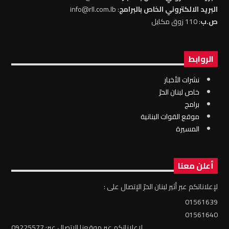
البريد الالكتروني الخاص بالبرامج
: info@rll.com.lb
ص.ب
: 110 زوق مكايل
الروابط
نشرات الأخبار
خاص لبنان الحرّ
برامج
موقع القوات البنانية
المسيرة
أعلن معنا
لإعلاناتكم عبر أثير لبنان الحرّ الإتصال على :
01561639
01561640
لإعلاناتكم عبر موقعنا الإتصال عبر: 09225577