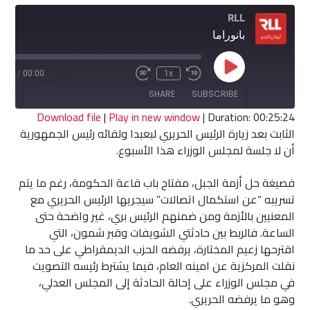
RLL
بانوراما
Play
5:24
/
00:00
1x
Fast
Rewind
Episode
Forward
10
SHARE
SUBSCRIBE
30
Seconds
seconds
Download file
|
Play in new window
|
Duration: 00:25:24
الثابت بعد زيارة الرئيس الحريري لبعبدا ولقائه رئيس الجمهورية
SHARE
أن لا جلسة لمجلس الوزراء هذا الأسبوع.
RSS FEED
LINK
فصيغة حل أزمة الجبل، مفتاح باب قاعة الحكومة، رغم ما يتم
تسريبه “عن استكمال اتصالات” سيجريها الرئيس الحريري مع
EMBED
المعنيين بالأزمة ومن ضمنهم الرئيس بري، غير واضحة حتى
الساعة. فالربط بين حادثتي الشويفات وقبر شمون، التي
اقترحها زعيم المختارة، يرفضه الحزب الديمقراطي على حد ما
نقلت المركزية عن امينه العام، فيما يشترط رئيسه التصويت
في مجلس الوزراء على إحالة الحادثة إلى المجلس العدلي،
وهو ما يرفضه الحريري.