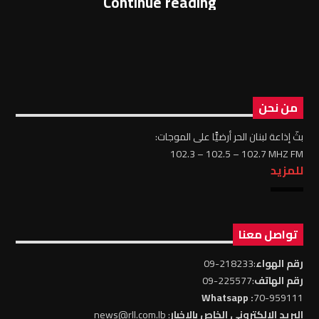
Continue reading
من نحن
بثّ إذاعة لبنان الحر أرضيًّا على الموجات:
102.3 – 102.5 – 102.7 MHZ FM
للمزيد
تواصل معنا
رقم الهواء
:218233-09
رقم الهاتف
:225577-09
: Whatsapp
70-959111
البريد الالكتروني الخاص بالاخبار
: news@rll.com.lb