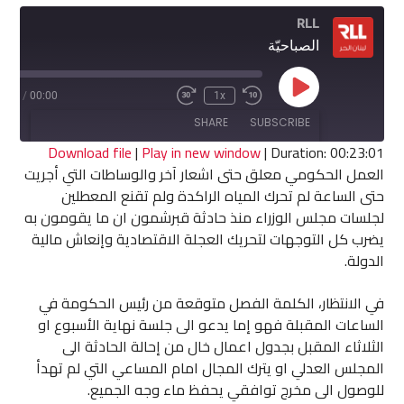
RLL
الصباحيّة
Play
3:01
/
00:00
1x
Fast
Rewind
Episode
Forward
10
SHARE
SUBSCRIBE
30
Seconds
seconds
Download file
|
Play in new window
|
Duration: 00:23:01
العمل الحكومي معلق حتى اشعار آخر والوساطات التي أجريت
SHARE
حتى الساعة لم تحرك المياه الراكدة ولم تقنع المعطلين
RSS FEED
لجلسات مجلس الوزراء منذ حادثة قبرشمون ان ما يقومون به
LINK
يضرب كل التوجهات لتحريك العجلة الاقتصادية وإنعاش مالية
الدولة.
EMBED
في الانتظار، الكلمة الفصل متوقعة من رئيس الحكومة في
الساعات المقبلة فهو إما يدعو الى جلسة نهاية الأسبوع او
الثلاثاء المقبل بجدول اعمال خال من إحالة الحادثة الى
المجلس العدلي او يترك المجال امام المساعي التي لم تهدأ
للوصول الى مخرج توافقي يحفظ ماء وجه الجميع.