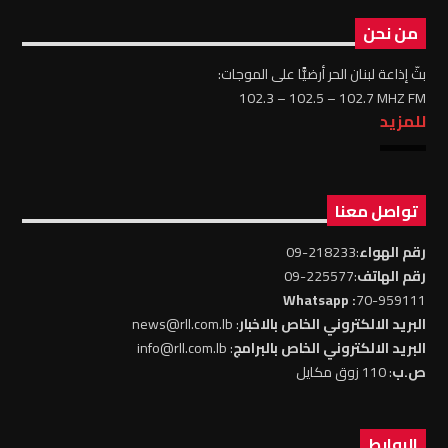
من نحن
بثّ إذاعة لبنان الحر أرضيًّا على الموجات:
102.3 – 102.5 – 102.7 MHZ FM
للمزيد
تواصل معنا
رقم الهواء
:218233-09
رقم الهاتف
:225577-09
: Whatsapp
70-959111
البريد الالكتروني الخاص بالاخبار
: news@rll.com.lb
البريد الالكتروني الخاص بالبرامج
: info@rll.com.lb
ص.ب
: 110 زوق مكايل
الروابط