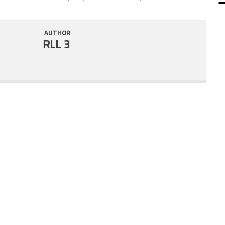
SHARE
RSS FEED
AUTHOR
LINK
RLL 3
EMBED