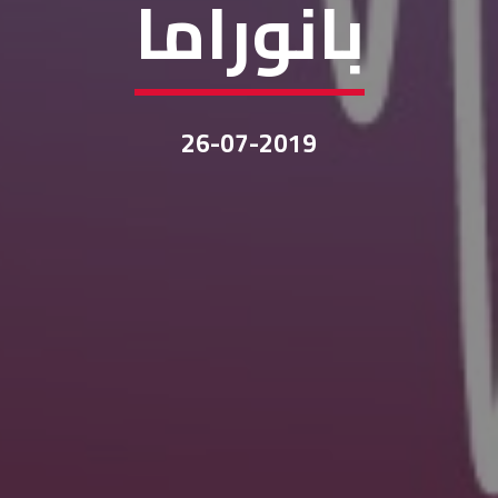
بانوراما
26-07-2019