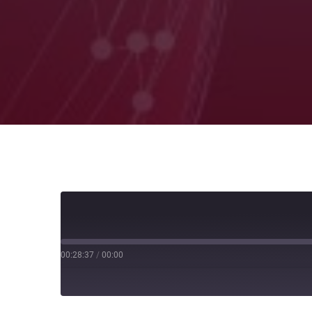
00:28:37
/
00:00