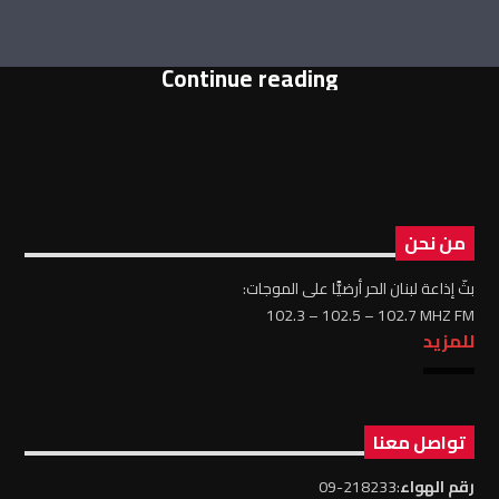
Continue reading
من نحن
بثّ إذاعة لبنان الحر أرضيًّا على الموجات:
102.3 – 102.5 – 102.7 MHZ FM
للمزيد
تواصل معنا
رقم الهواء
:218233-09