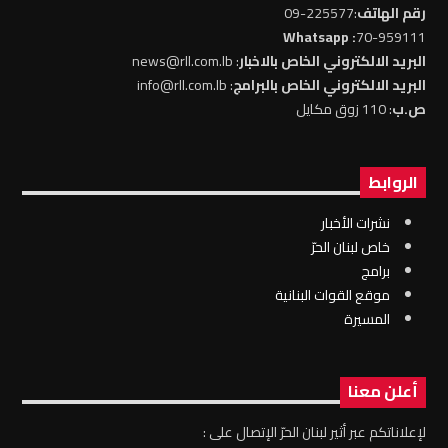
رقم الهاتف
:225577-09
: Whatsapp
70-959111
البريد الالكتروني الخاص بالاخبار
: news@rll.com.lb
البريد الالكتروني الخاص بالبرامج
: info@rll.com.lb
ص.ب
: 110 زوق مكايل
الروابط
نشرات الأخبار
خاص لبنان الحرّ
برامج
موقع القوات البنانية
المسيرة
أعلن معنا
لإعلاناتكم عبر أثير لبنان الحرّ الإتصال على :