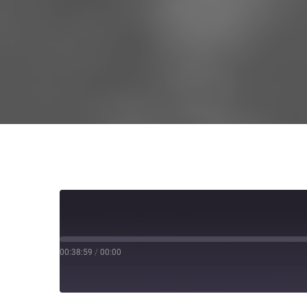
00:38:59
/
00:00