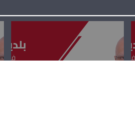
بلدي بلديتي –
عبدو عتيّق