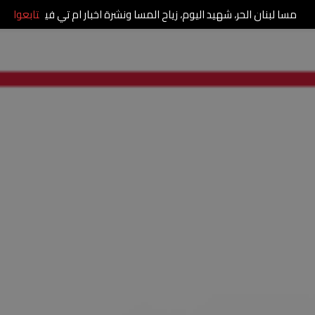
مسا لبنان الحر، شهيد اليوم، زياح المسا ونشرة اخبار ام تي في
تابعوا