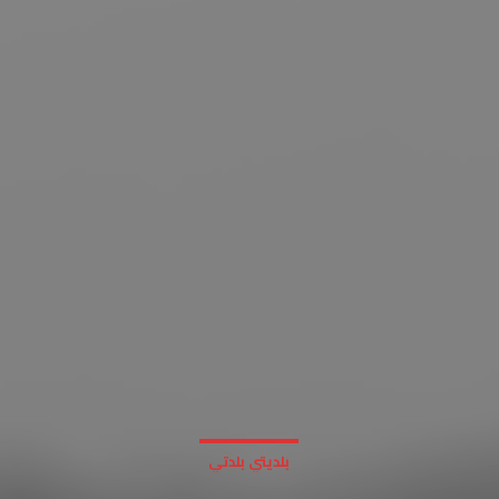
بلديتي بلدتي