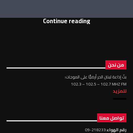
Continue reading
من نحن
بثّ إذاعة لبنان الحر أرضيًّا على الموجات:
102.3 – 102.5 – 102.7 MHZ FM
للمزيد
تواصل معنا
رقم الهواء
:218233-09