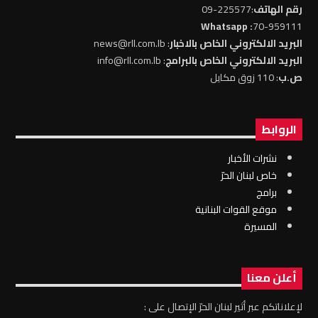
رقم الهاتف
:225577-09
: Whatsapp
70-959111
البريد الالكتروني الخاص بالاخبار
: news@rll.com.lb
البريد الالكتروني الخاص بالبرامج
: info@rll.com.lb
ص.ب
: 110 زوق مكايل
الروابط
نشرات الأخبار
خاص لبنان الحرّ
برامج
موقع القوات البنانية
المسيرة
أعلن معنا
لإعلاناتكم عبر أثير لبنان الحرّ الإتصال على :