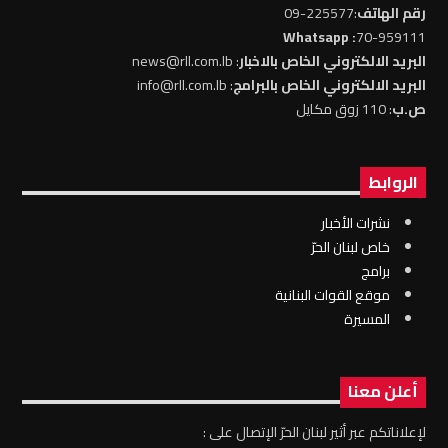
رقم الهاتف
:225577-09
: Whatsapp
70-959111
البريد الالكتروني الخاص بالاخبار
: news@rll.com.lb
البريد الالكتروني الخاص بالبرامج
: info@rll.com.lb
ص.ب
: 110 زوق مكايل
الروابط
نشرات الأخبار
خاص لبنان الحرّ
برامج
موقع القوات البنانية
المسيرة
أعلن معنا
لإعلاناتكم عبر أثير لبنان الحرّ الإتصال على :