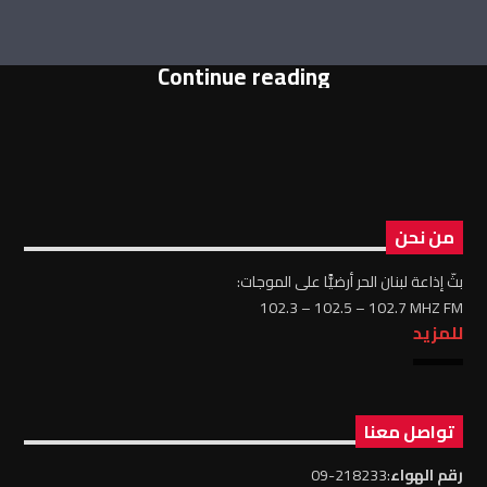
Continue reading
من نحن
بثّ إذاعة لبنان الحر أرضيًّا على الموجات:
102.3 – 102.5 – 102.7 MHZ FM
للمزيد
تواصل معنا
رقم الهواء
:218233-09