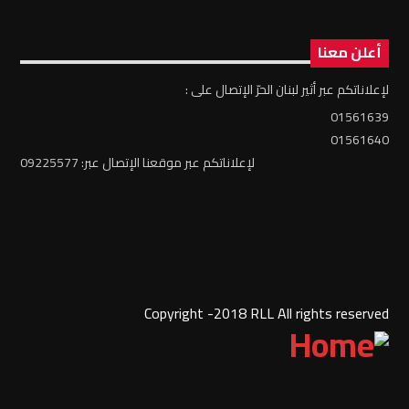
أعلن معنا
لإعلاناتكم عبر أثير لبنان الحرّ الإتصال على :
01561639
01561640
لإعلاناتكم عبر موقعنا الإتصال عبر: 09225577
Copyright -2018 RLL All rights reserved