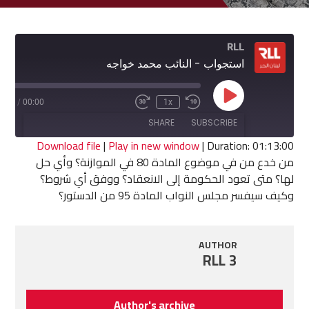
RLL
استجواب - النائب محمد خواجه
Play
3:00
/
00:00
1x
Fast
Rewind
Episode
Forward
10
SHARE
SUBSCRIBE
30
Seconds
seconds
Download file
|
Play in new window
|
Duration: 01:13:00
من خدع من في موضوع المادة 80 في الموازنة؟ وأي حل
SHARE
لها؟ متى تعود الحكومة إلى الانعقاد؟ ووفق أي شروط؟
RSS FEED
وكيف سيفسر مجلس النواب المادة 95 من الدستور؟
LINK
EMBED
AUTHOR
RLL 3
Author's archive