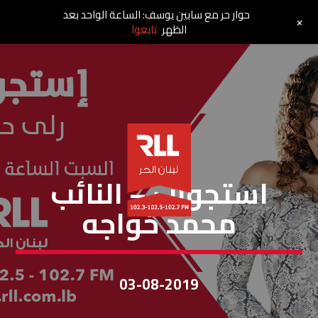
حوار حر مع سابين يوسف: الساعة الواحد بعد
+
الظهر
تابعوا
إستجواب
استجواب – النائب
محمد خواجه
03-08-2019