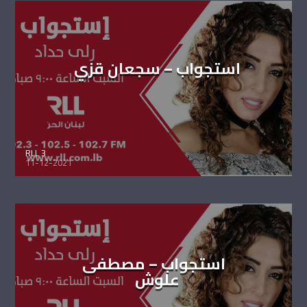
استجواب – سجعان قزي
RLL 3
11-12-2021
استجواب – مصطفى
علوش