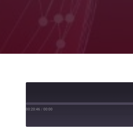
00:20:46
/
00:00