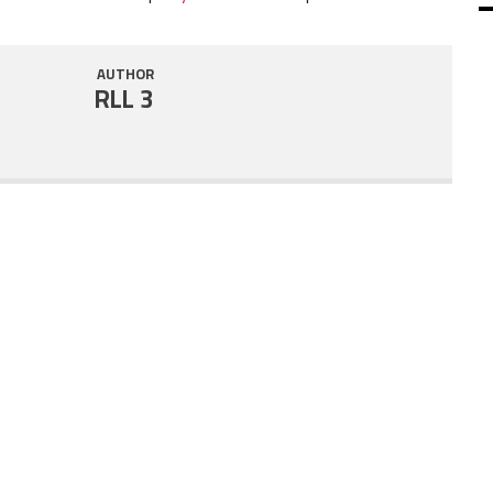
SHARE
RSS FEED
AUTHOR
LINK
RLL 3
EMBED