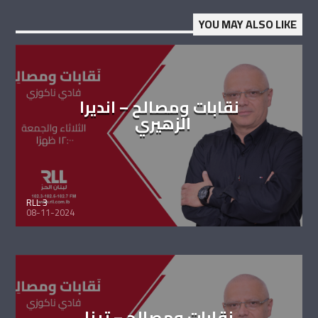
YOU MAY ALSO LIKE
نقابات ومصالح – انديرا
الزهيري
RLL 3
08-11-2024
نقابات ومصالح – تينا