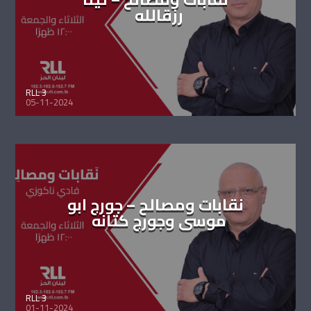
رزقالله
RLL 3
05-11-2024
نقابات ومصالح – جورج ابو
موسى وجورج كتانه
RLL 3
01-11-2024