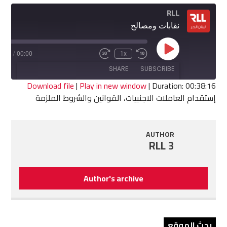
RLL
نقابات ومصالح
Play
8:16
/
00:00
1x
Fast
Rewind
Episode
Forward
10
SHARE
SUBSCRIBE
30
Seconds
seconds
Download file
|
Play in new window
|
Duration: 00:38:16
إستقدام العاملات الاجنبيات، القوانين والشروط الملزمة
SHARE
RSS FEED
LINK
AUTHOR
RLL 3
EMBED
Author's archive
بحث الموقع