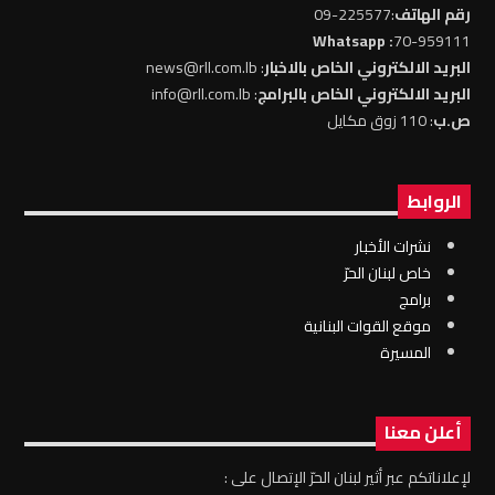
رقم الهاتف
:225577-09
: Whatsapp
70-959111
البريد الالكتروني الخاص بالاخبار
: news@rll.com.lb
البريد الالكتروني الخاص بالبرامج
: info@rll.com.lb
ص.ب
: 110 زوق مكايل
الروابط
نشرات الأخبار
خاص لبنان الحرّ
برامج
موقع القوات البنانية
المسيرة
أعلن معنا
لإعلاناتكم عبر أثير لبنان الحرّ الإتصال على :