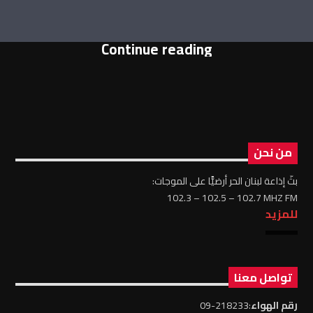
Continue reading
من نحن
بثّ إذاعة لبنان الحر أرضيًّا على الموجات:
102.3 – 102.5 – 102.7 MHZ FM
للمزيد
تواصل معنا
رقم الهواء
:218233-09