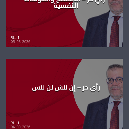
النفسية
RLL 1
05-08-2026
رأي حر – إن ننسَ لن ننس
RLL 1
04-08-2026