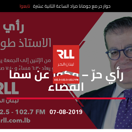
حوار حر مع جومانا مراد الساعة الثانية عشرة
تابعوا
رأي حر
رأي حرّ – فكوا عن سما
القضاء
07-08-2019