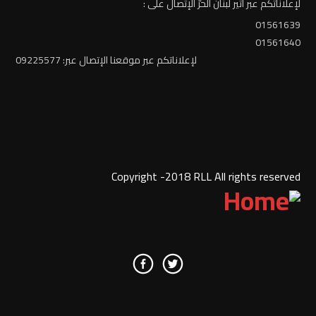
لإعلاناتكم عبر أثير لبنان الحرّ الإتصال على :
01561639
01561640
لإعلاناتكم عبر موقعنا الإتصال عبر: 09225577
Copyright -2018 RLL All rights reserved