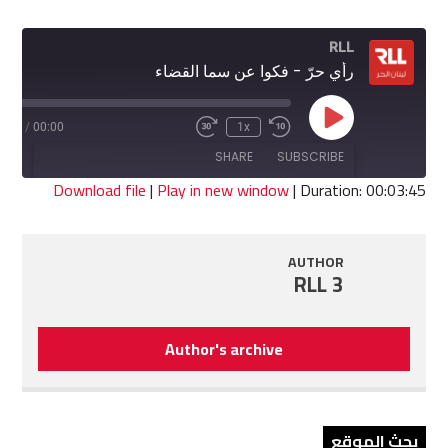
RLL
رأي حرّ - فكوا عن سما القضاء
Play
3:45
/
00:00
1x
Fast
Rewind
Episode
Forward
10
SHARE
SUBSCRIBE
30
Seconds
seconds
Download file
|
Play in new window
|
Duration: 00:03:45
SHARE
RSS FEED
AUTHOR
LINK
RLL 3
EMBED
Author's archive
بحث الموقع