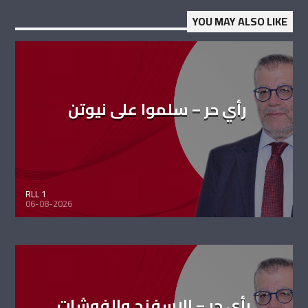
YOU MAY ALSO LIKE
رأي حر – سلموا على نيوتن
RLL 1
06-08-2026
رأي حر – الإسفنج والفوشات