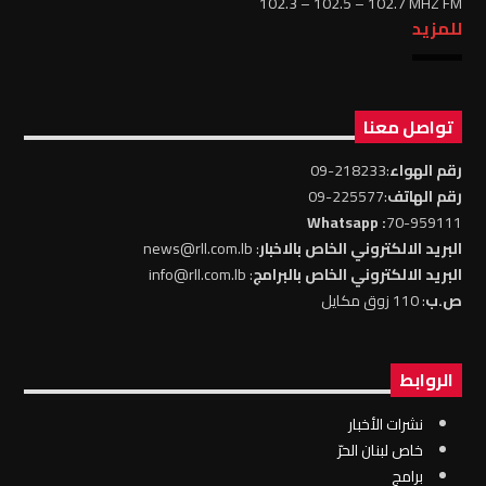
102.3 – 102.5 – 102.7 MHZ FM
للمزيد
تواصل معنا
رقم الهواء
:218233-09
رقم الهاتف
:225577-09
: Whatsapp
70-959111
البريد الالكتروني الخاص بالاخبار
: news@rll.com.lb
البريد الالكتروني الخاص بالبرامج
: info@rll.com.lb
ص.ب
: 110 زوق مكايل
الروابط
نشرات الأخبار
خاص لبنان الحرّ
برامج