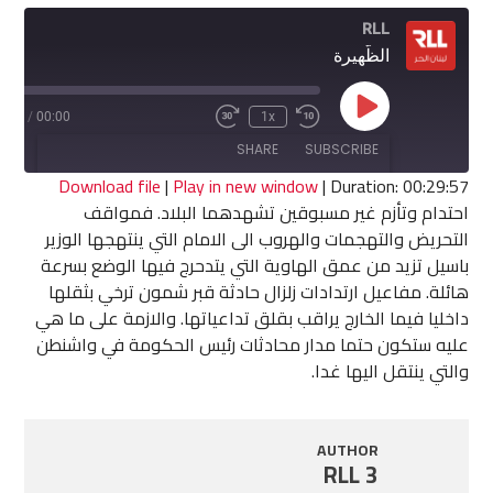
RLL
الظّهيرة
Play
9:57
/
00:00
1x
Fast
Rewind
Episode
Forward
10
SHARE
SUBSCRIBE
30
Seconds
seconds
Download file
|
Play in new window
|
Duration: 00:29:57
احتدام وتأزم غير مسبوقين تشهدهما البلاد. فمواقف
SHARE
التحريض والتهجمات والهروب الى الامام التي ينتهجها الوزير
RSS FEED
باسيل تزيد من عمق الهاوية التي يتدحرج فيها الوضع بسرعة
LINK
هائلة. مفاعيل ارتدادات زلزال حادثة قبر شمون ترخي بثقلها
داخليا فيما الخارج يراقب بقلق تداعياتها. والازمة على ما هي
EMBED
عليه ستكون حتما مدار محادثات رئيس الحكومة في واشنطن
والتي ينتقل اليها غدا.
AUTHOR
RLL 3