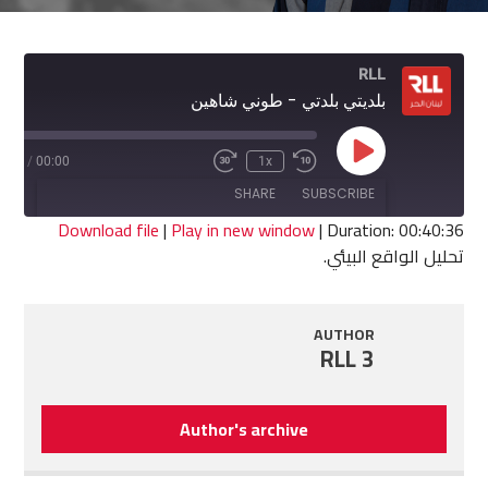
RLL
بلديتي بلدتي - طوني شاهين
Play
0:36
/
00:00
1x
Fast
Rewind
Episode
Forward
10
SHARE
SUBSCRIBE
30
Seconds
seconds
Download file
|
Play in new window
|
Duration: 00:40:36
تحليل الواقع البيئي.
SHARE
RSS FEED
LINK
AUTHOR
RLL 3
EMBED
Author's archive