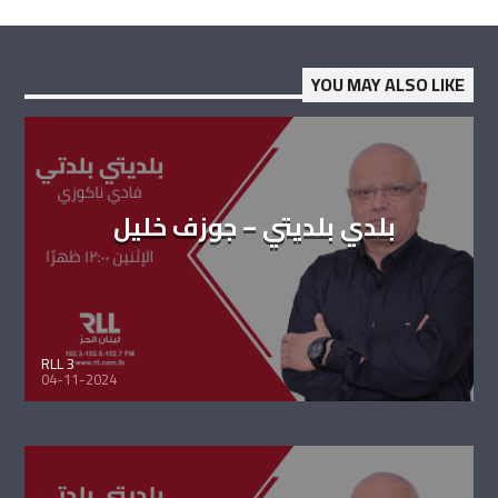
YOU MAY ALSO LIKE
بلدي بلديتي – جوزف خليل
RLL 3
04-11-2024