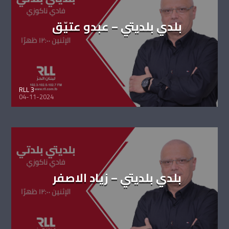
بلدي بلديتي – عبدو عتيّق
RLL 3
04-11-2024
بلدي بلديتي – زياد الاصفر