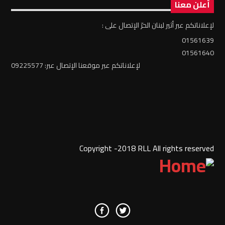
أعلن معنا
لإعلاناتكم عبر أثير لبنان الحرّ الإتصال على :
01561639
01561640
لإعلاناتكم عبر موقعنا الإتصال عبر: 09225577
Copyright -2018 RLL All rights reserved