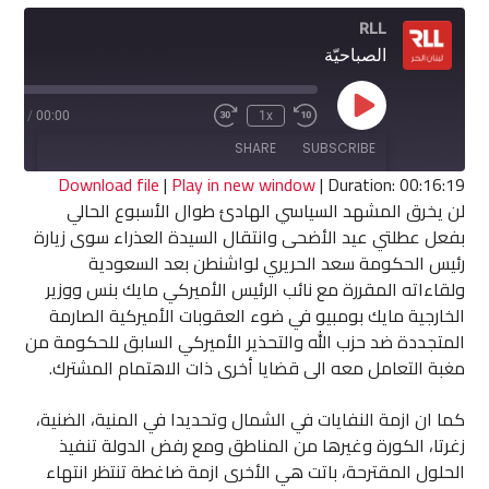
RLL
الصباحيّة
Play
6:19
/
00:00
1x
Fast
Rewind
Episode
Forward
10
SHARE
SUBSCRIBE
30
Seconds
seconds
Download file
|
Play in new window
|
Duration: 00:16:19
لن يخرق المشهد السياسي الهادئ طوال الأسبوع الحالي
SHARE
بفعل عطلتي عيد الأضحى وانتقال السيدة العذراء سوى زيارة
RSS FEED
رئيس الحكومة سعد الحريري لواشنطن بعد السعودية
LINK
ولقاءاته المقررة مع نائب الرئيس الأميركي مايك بنس ووزير
الخارجية مايك بومبيو في ضوء العقوبات الأميركية الصارمة
EMBED
المتجددة ضد حزب الله والتحذير الأميركي السابق للحكومة من
مغبة التعامل معه الى قضايا أخرى ذات الاهتمام المشترك.
كما ان ازمة النفايات في الشمال وتحديدا في المنية، الضنية،
زغرتا، الكورة وغيرها من المناطق ومع رفض الدولة تنفيذ
الحلول المقترحة، باتت هي الأخرى ازمة ضاغطة تنتظر انتهاء