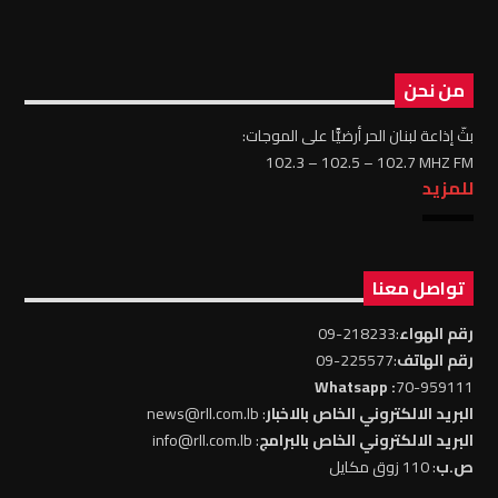
من نحن
بثّ إذاعة لبنان الحر أرضيًّا على الموجات:
102.3 – 102.5 – 102.7 MHZ FM
للمزيد
تواصل معنا
رقم الهواء
:218233-09
رقم الهاتف
:225577-09
: Whatsapp
70-959111
البريد الالكتروني الخاص بالاخبار
: news@rll.com.lb
البريد الالكتروني الخاص بالبرامج
: info@rll.com.lb
ص.ب
: 110 زوق مكايل