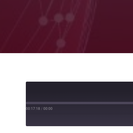
00:17:18
/
00:00