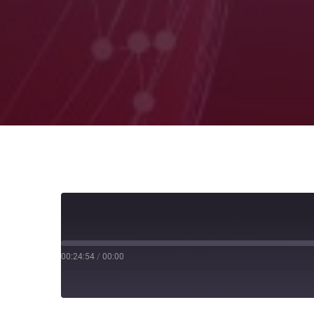
00:24:54
/
00:00