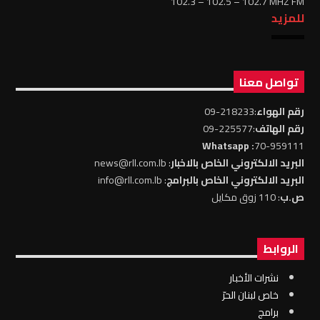
102.3 – 102.5 – 102.7 MHZ FM
للمزيد
تواصل معنا
رقم الهواء
:218233-09
رقم الهاتف
:225577-09
: Whatsapp
70-959111
البريد الالكتروني الخاص بالاخبار
: news@rll.com.lb
البريد الالكتروني الخاص بالبرامج
: info@rll.com.lb
ص.ب
: 110 زوق مكايل
الروابط
نشرات الأخبار
خاص لبنان الحرّ
برامج