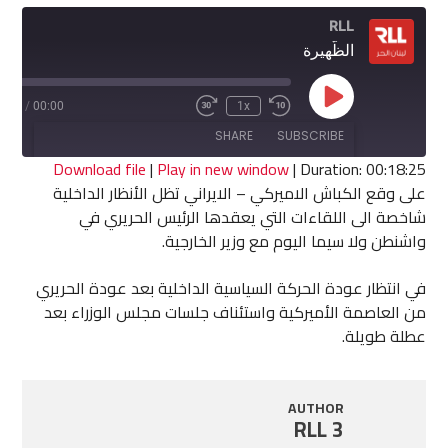
RLL
الظّهيرة
Play
8:25
/
00:00
1x
Fast
Rewind
Episode
Forward
10
SHARE
SUBSCRIBE
30
Seconds
seconds
Download file
|
Play in new window
|
Duration: 00:18:25
على وقع الكباش الاميركي – الايراني تظل الأنظار الداخلية
SHARE
شاخصة الى اللقاءات التي يعقدها الرئيس الحريري في
RSS FEED
واشنطن ولا سيما اليوم مع وزير الخارجية.
LINK
في انتظار عودة الحركة السياسية الداخلية بعد عودة الحريري
EMBED
من العاصمة الأميركية واستئناف جلسات مجلس الوزراء بعد
عطلة طويلة.
AUTHOR
RLL 3