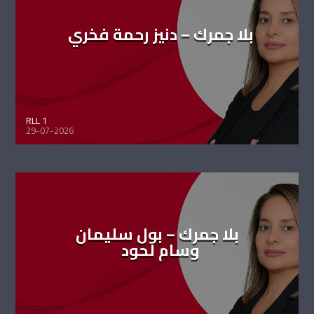
بلا جمرك – دنيز رحمة فخري
RLL 1
29-07-2026
بلا جمرك – بول سليمان
وسام لحود