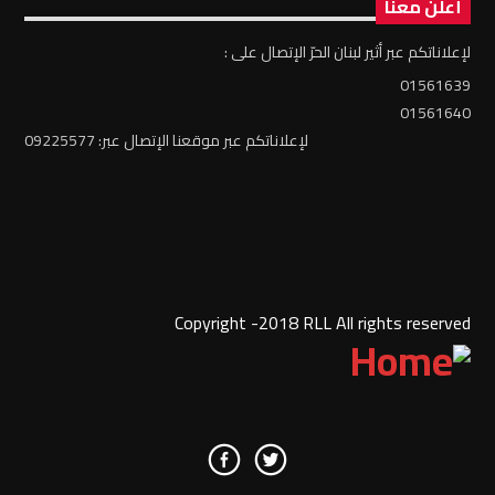
أعلن معنا
لإعلاناتكم عبر أثير لبنان الحرّ الإتصال على :
01561639
01561640
لإعلاناتكم عبر موقعنا الإتصال عبر: 09225577
Copyright -2018 RLL All rights reserved