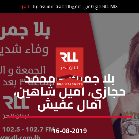
RLL MIX مع طوني صفير: الجمعة التاسعة ليلا
تابعوا
بلا جمرك
بلا جمرك – محمد
حجازي، اميل شاهين،
امال عفيش
16-08-2019