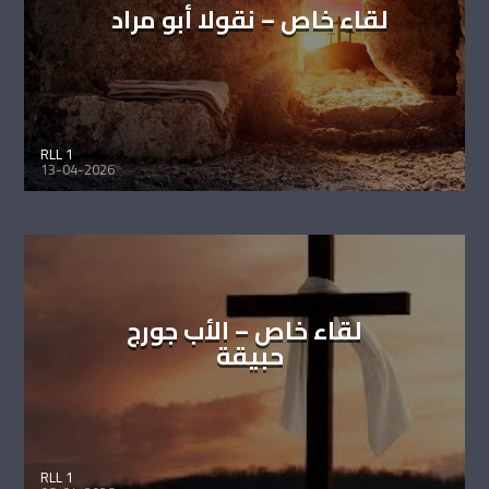
لقاء خاص – نقولا أبو مراد
RLL 1
13-04-2026
لقاء خاص – الأب جورج
حبيقة
RLL 1