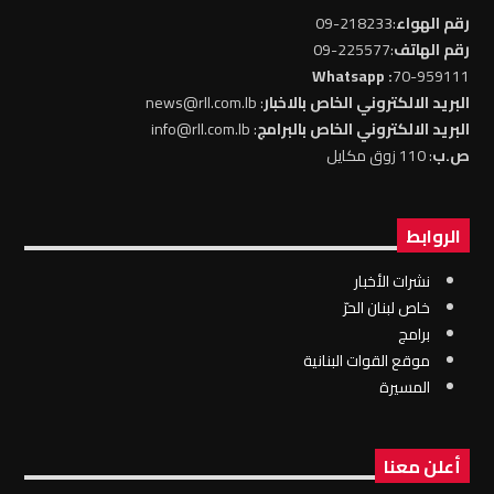
رقم الهواء
:218233-09
رقم الهاتف
:225577-09
: Whatsapp
70-959111
البريد الالكتروني الخاص بالاخبار
: news@rll.com.lb
البريد الالكتروني الخاص بالبرامج
: info@rll.com.lb
ص.ب
: 110 زوق مكايل
الروابط
نشرات الأخبار
خاص لبنان الحرّ
برامج
موقع القوات البنانية
المسيرة
أعلن معنا