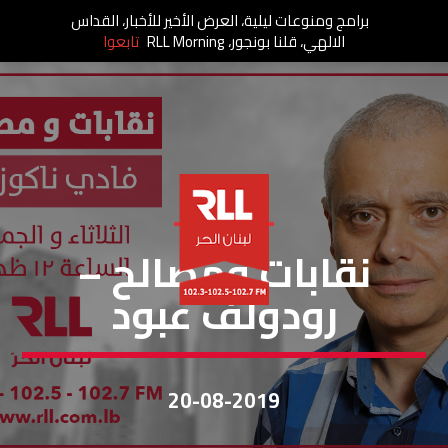
برامج ومنوعات ليلية، العرض الأخير للأخبار، القداس
الالهي، قلنا بونجور، RLL Morning
تابعوا
نقابات ومصالح
نقابات ومصالح –
رودولف عبود
20-08-2019