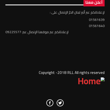
أعلن معنا
لإعلاناتكم عبر أثير لبنان الحرّ الإتصال على :
01561639
01561640
لإعلاناتكم عبر موقعنا الإتصال عبر: 09225577
Copyright -2018 RLL All rights reserved