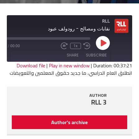
RLL
نقابات ومصالح - رودولف عبود
Play
7:21
/
00:00
1x
Fast
Rewind
Episode
Forward
10
SHARE
SUBSCRIBE
30
Seconds
seconds
Download file
|
Play in new window
|
Duration: 00:37:21
انطلاق العام الدراسي، ما جديد حقوق المعلمين والتعويضات
SHARE
RSS FEED
LINK
AUTHOR
RLL 3
EMBED
Author's archive