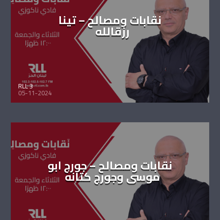
نقابات ومصالح – تينا
رزقالله
RLL 3
05-11-2024
نقابات ومصالح – جورج ابو
موسى وجورج كتانه