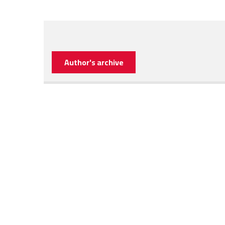
Author's archive