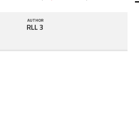
SHARE
RSS FEED
AUTHOR
LINK
RLL 3
EMBED