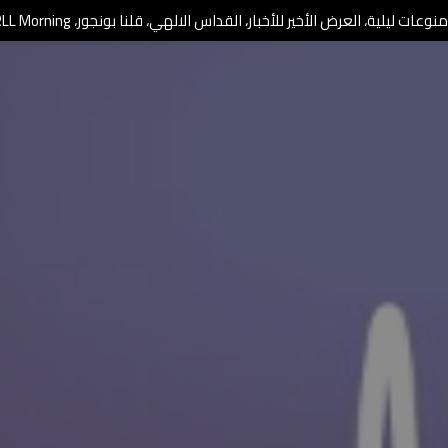
وعات ليلية، العرض الأخير للأخبار، القداس الالهي، قلنا بونجور، RLL Morning