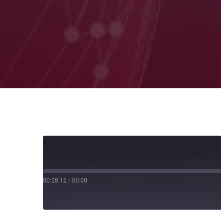
00:28:12
/
00:00